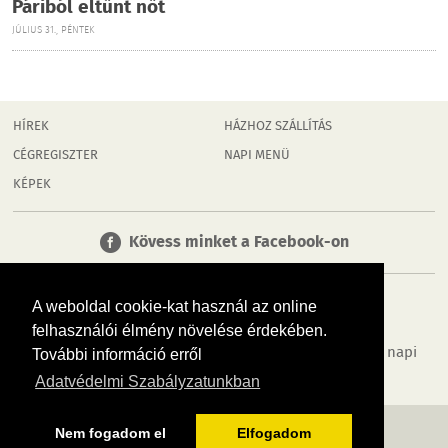
Páriból eltűnt nőt
JÚLIUS 31., PÉNTEK
HÍREK
HÁZHOZ SZÁLLÍTÁS
CÉGREGISZTER
NAPI MENÜ
KÉPEK
Kövess minket a Facebook-on
A weboldal cookie-kat használ az online
felhasználói élmény növelése érdekében.
Tudj meg többet városodról! Hírek, programok, képek, napi
További információ erről
menü, cégek…. és minden, ami Dombóvár
Adatvédelmi Szabályzatunkban
MÉDIAAJÁNLÓ
ADATVÉDELEM
IMPRESSZUM
RÓLUNK
ÁSZF
Nem fogadom el
Elfogadom