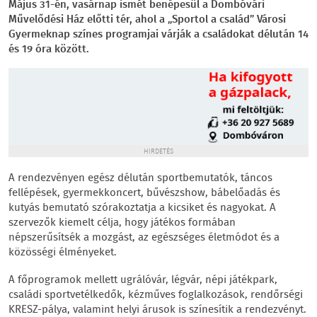
Május 31-én, vasárnap ismét benépesül a Dombóvári
Művelődési Ház előtti tér, ahol a „Sportol a család” Városi
Gyermeknap színes programjai várják a családokat délután 14
és 19 óra között.
HIRDETÉS
A rendezvényen egész délután sportbemutatók, táncos
fellépések, gyermekkoncert, bűvészshow, bábelőadás és
kutyás bemutató szórakoztatja a kicsiket és nagyokat. A
szervezők kiemelt célja, hogy játékos formában
népszerűsítsék a mozgást, az egészséges életmódot és a
közösségi élményeket.
A főprogramok mellett ugrálóvár, légvár, népi játékpark,
családi sportvetélkedők, kézműves foglalkozások, rendőrségi
KRESZ-pálya, valamint helyi árusok is színesítik a rendezvényt.