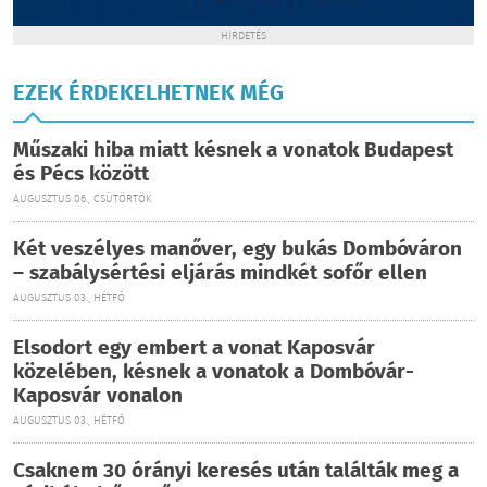
HIRDETÉS
EZEK ÉRDEKELHETNEK MÉG
Műszaki hiba miatt késnek a vonatok Budapest
és Pécs között
AUGUSZTUS 06., CSÜTÖRTÖK
Két veszélyes manőver, egy bukás Dombóváron
– szabálysértési eljárás mindkét sofőr ellen
AUGUSZTUS 03., HÉTFŐ
Elsodort egy embert a vonat Kaposvár
közelében, késnek a vonatok a Dombóvár-
Kaposvár vonalon
AUGUSZTUS 03., HÉTFŐ
Csaknem 30 órányi keresés után találták meg a