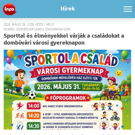
Hírek
2026. MÁJUS 26. 12:05, KEDD | HELYI
FORRÁS: DOMBÓVÁR VÁROS ÖNKORMÁNYZATA
Sporttal és élményekkel várják a családokat a
dombóvári városi gyereknapon