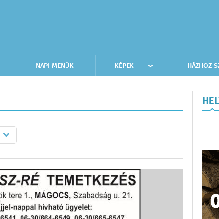
NAPI MENÜK
KÉPEK
HÁZHOZ S
HE