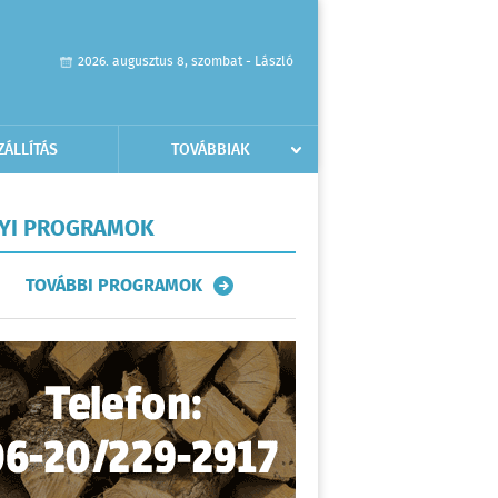
2026. augusztus 8, szombat - László
ZÁLLÍTÁS
TOVÁBBIAK
LYI PROGRAMOK
TOVÁBBI PROGRAMOK