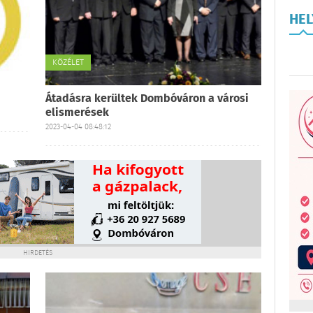
HE
KÖZÉLET
Átadásra kerültek Dombóváron a városi
elismerések
2023-04-04 08:48:12
HIRDETÉS