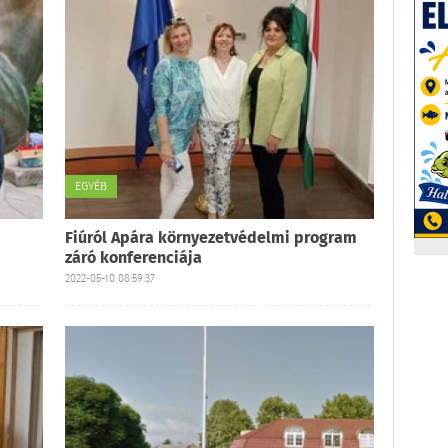
EGYÉB
Fiúról Apára környezetvédelmi program
záró konferenciája
2022-05-10 08:59:37