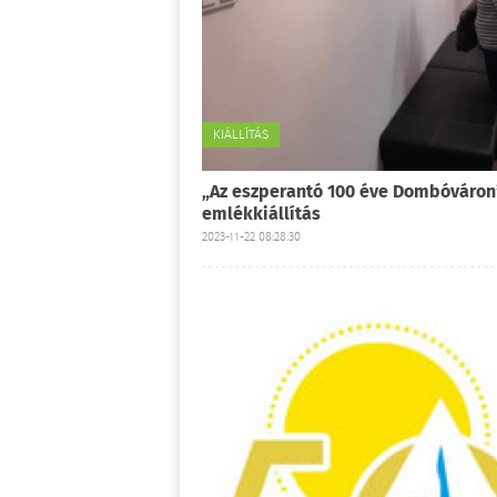
KIÁLLÍTÁS
„Az eszperantó 100 éve Dombóváron
emlékkiállítás
2023-11-22 08:28:30