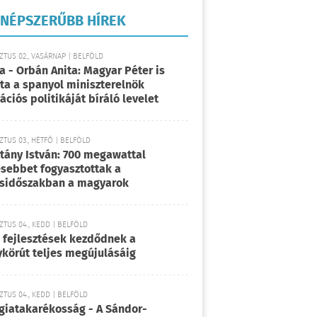
NÉPSZERŰBB HÍREK
TUS 02., VASÁRNAP | BELFÖLD
a - Orbán Anita: Magyar Péter is
rta a spanyol miniszterelnök
ációs politikáját bíráló levelet
TUS 03., HÉTFŐ | BELFÖLD
tány István: 700 megawattal
sebbet fogyasztottak a
sidőszakban a magyarok
TUS 04., KEDD | BELFÖLD
 fejlesztések kezdődnek a
körút teljes megújulásáig
TUS 04., KEDD | BELFÖLD
giatakarékosság - A Sándor-