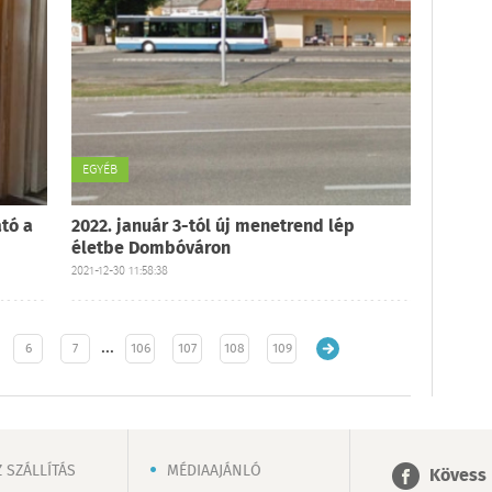
EGYÉB
tó a
2022. január 3-tól új menetrend lép
életbe Dombóváron
2021-12-30 11:58:38
…
6
7
106
107
108
109
 SZÁLLÍTÁS
MÉDIAAJÁNLÓ
Kövess 