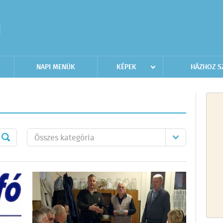
NAPI MENÜK
KÉPEK
HÁZHOZ S