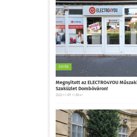
EGYÉB
Megnyitott az ELECTRO4YOU Műszak
Szaküzlet Dombóváron!
2022-11-09 11:38:41