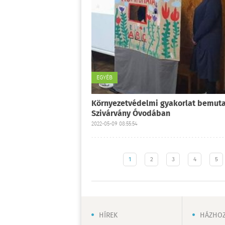
EGYÉB
Környezetvédelmi gyakorlat bemuta
Szivárvány Óvodában
2022-05-09 08:55:54
1
2
3
4
5
HÍREK
HÁZHOZ