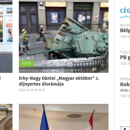
CÉG
BÉLYE
Bél
7200 
TÜZEL
PB g
EGYÉB
7200 D
i
Erky-Nagy Dániel „Magyar október” c.
ÉPÍTŐ
díjnyertes diorámája
Kok
2022-10-26 09:23:10
0036-
7200 D