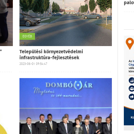
palo
EGYÉB
”
Települési környezetvédelmi
infrastruktúra-fejlesztések
2023-06-01 09:54:47