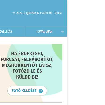
2026. augusztus 6, csütörtök - Berta
ZÁLLÍTÁS
TOVÁBBIAK
HA ÉRDEKESET,
FURCSÁT, FELHÁBORÍTÓT,
MEGHÖKKENTŐT LÁTSZ,
FOTÓZD LE ÉS
KÜLDD BE!
FOTÓ KÜLDÉSE