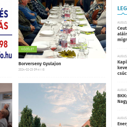
LEG
AUGUSZ
Ceut
aláí
migr
KÖZÉLET
AUGUSZ
Kapi
Borverseny Gyulajon
keve
2024-02-23 09:41:18
csúc
AUGUSZ
BKK:
Nagy
AUGUSZ
Ener