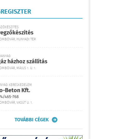
REGISZTER
GZŐKÉSZÍTÉS
yegzőkészítés
DOMBÓVÁR, HUNYADI TÉR
ŐANYAG
áz házhoz szállítás
OMBÓVÁR, MÁJUS 1. U. 1.
ANYAG KERESKEDELEM
o-Beton Kft.
74/465-768
OMBÓVÁR, VASÚT U. 1.
TOVÁBBI CÉGEK