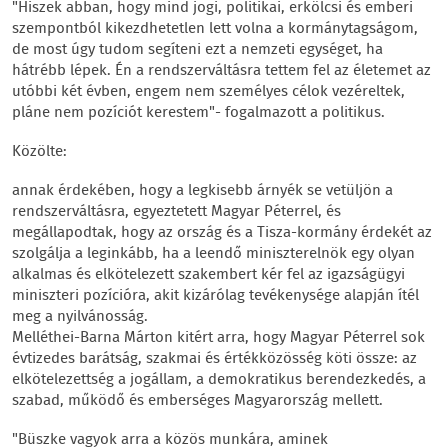
"Hiszek abban, hogy mind jogi, politikai, erkölcsi és emberi
szempontból kikezdhetetlen lett volna a kormánytagságom,
de most úgy tudom segíteni ezt a nemzeti egységet, ha
hátrébb lépek. Én a rendszerváltásra tettem fel az életemet az
utóbbi két évben, engem nem személyes célok vezéreltek,
pláne nem pozíciót kerestem"- fogalmazott a politikus.
Közölte:
annak érdekében, hogy a legkisebb árnyék se vetüljön a
rendszerváltásra, egyeztetett Magyar Péterrel, és
megállapodtak, hogy az ország és a Tisza-kormány érdekét az
szolgálja a leginkább, ha a leendő miniszterelnök egy olyan
alkalmas és elkötelezett szakembert kér fel az igazságügyi
miniszteri pozícióra, akit kizárólag tevékenysége alapján ítél
meg a nyilvánosság.
Melléthei-Barna Márton kitért arra, hogy Magyar Péterrel sok
évtizedes barátság, szakmai és értékközösség köti össze: az
elkötelezettség a jogállam, a demokratikus berendezkedés, a
szabad, működő és emberséges Magyarország mellett.
"Büszke vagyok arra a közös munkára, aminek