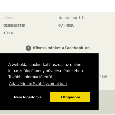
HÍREK
HÁZHOZ SZÁLLÍTÁS
CÉGREGISZTER
NAPI MENÜ
KÉPEK
Kövess minket a Facebook-on
A weboldal cookie-kat használ az online
felhasználói élmény növelése érdekében.
Tudj meg többet városodról! Hírek, programok, képek, napi
További információ erről
menü, cégek…. és minden, ami Dombóvár
Adatvédelmi Szabályzatunkban
MÉDIAAJÁNLÓ
ADATVÉDELEM
IMPRESSZUM
RÓLUNK
ÁSZF
Nem fogadom el
Elfogadom
Copyright InfoVárosok. Minden jog fenntartva. | Web design & arculat by
Voov