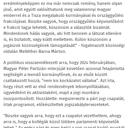
eredményeképpen ez ma már nemcsak remény, hanem olyan
jövő, amit együtt valósíthatunk meg valamennyi magyar
emberrel és a Tisza megalakuló kormányával és országgyűlési
frakciójával. Büszke vagyok, hogy országgyűlési képviselőként
e frakció tagja lehetek, köszönöm a választók bizalmát.
Mindenkinek hálás vagyok, aki hitt bennem a látszat ellenére
is, és biztatott, vagy kiállt mellettem. Külön köszönöm a
jogászok közösségének támogatását!" - fogalmazott közösségi
oldalán Melléthei-Barna Márton.
A politikus visszaemlékezett arra, hogy 2024 februárjában,
Magyar Péter Partizán-interjúját követően azonnal felajánlotta
segítségét a leendő kormányfőnek, és az elsők között
csatlakozott hozzá, "nem kis kockázatot vállalva". Azt írta,
hogy részt vett az első rendezvények lebonyolításában,
ügyvédként és aktivistaként, majd a jogi munkára
összpontosított. Hozzátette: megszervezte a párt jogi csapatát,
írtak programot, előkészítettek jogszabálytervezeteket.
"Büszke vagyok arra, hogy ezt a csapatot vezethettem, ahogy
arra is, hogy a kollégák közül többen parlamenti képviselők
lettek." Az egész párt és ezen belül a jogi csapat kiváló munkát