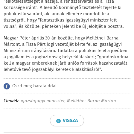
"elkötelezettségét a hazája, a rendszerváltás és a Tisza
közössége iránt". A leendő kormányfő tiszteletét fejezte ki
politikustársa iránt, aki annak ellenére mondott le a
tisztségről, hogy "fantasztikus igazságügyi miniszter lett
volna", és közölte: pénteken jelenti be új jelöltjét a posztra.
Magyar Péter április 30-án közölte, hogy Melléthei-Barna
Mártont, a Tisza Párt jogi vezetőjét kérte fel az Igazságügyi
Minisztérium irányítására. Tudatta: a politikus felel a jövőben
a jogállam és a jogbiztonság helyreállításáért; "gondoskodnia
kell a magyar embereknek járó uniós források hazahozatalát
lehetővé tevő jogszabályi keretek kialakításáról".
Oszd meg barátaiddal
Címkék:
igazságügyi miniszter
,
Melléthei-Barna Márton
VISSZA