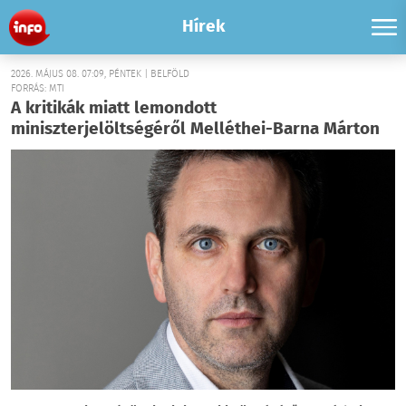
Hírek
2026. MÁJUS 08. 07:09, PÉNTEK | BELFÖLD
FORRÁS: MTI
A kritikák miatt lemondott
miniszterjelöltségéről Melléthei-Barna Márton