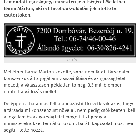
Lemondott igazságügyi miniszteri jelöltségéről Melléthei-
Barna Márton, aki ezt Facebook-oldalán jelentette be
csütörtökön.
HIRDETÉS
Melléthei-Barna Márton közölte, soha nem látott társadalmi
konszenzus áll a jogállam visszaállítása és az igazságtétel
mellett; a választáson példátlan tömeg, 3,3 millió ember
döntött a változás mellett.
De éppen a hatalmas felhatalmazásból következik az is, hogy
a társadalmi konszenzust növelni, nem pedig csökkenteni kell
a jogállam és az igazságtétel mögött. Ezt pedig a
miniszterelnökkel fennálló rokoni, baráti kapcsolat most nem
segíti - tette hozzá.