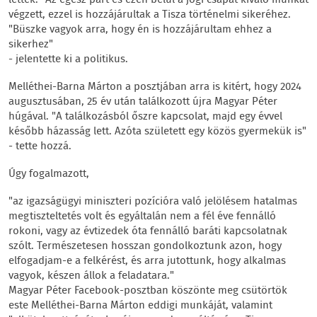
végzett, ezzel is hozzájárultak a Tisza történelmi sikeréhez.
"Büszke vagyok arra, hogy én is hozzájárultam ehhez a
sikerhez"
- jelentette ki a politikus.
Melléthei-Barna Márton a posztjában arra is kitért, hogy 2024
augusztusában, 25 év után találkozott újra Magyar Péter
húgával. "A találkozásból őszre kapcsolat, majd egy évvel
később házasság lett. Azóta született egy közös gyermekük is"
- tette hozzá.
Úgy fogalmazott,
"az igazságügyi miniszteri pozícióra való jelölésem hatalmas
megtiszteltetés volt és egyáltalán nem a fél éve fennálló
rokoni, vagy az évtizedek óta fennálló baráti kapcsolatnak
szólt. Természetesen hosszan gondolkoztunk azon, hogy
elfogadjam-e a felkérést, és arra jutottunk, hogy alkalmas
vagyok, készen állok a feladatara."
Magyar Péter Facebook-posztban köszönte meg csütörtök
este Melléthei-Barna Márton eddigi munkáját, valamint