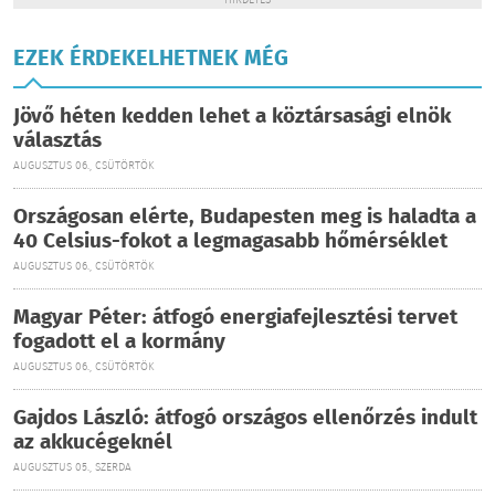
HIRDETÉS
EZEK ÉRDEKELHETNEK MÉG
Jövő héten kedden lehet a köztársasági elnök
választás
AUGUSZTUS 06., CSÜTÖRTÖK
Országosan elérte, Budapesten meg is haladta a
40 Celsius-fokot a legmagasabb hőmérséklet
AUGUSZTUS 06., CSÜTÖRTÖK
Magyar Péter: átfogó energiafejlesztési tervet
fogadott el a kormány
AUGUSZTUS 06., CSÜTÖRTÖK
Gajdos László: átfogó országos ellenőrzés indult
az akkucégeknél
AUGUSZTUS 05., SZERDA