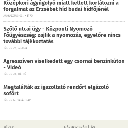
Középkori ágyúgolyó miatt kellett korlátozni a
forgalmat az Erzsébet híd budai hídfőjénél
AUGUSZTUS 03., HÉTFŐ
Szőlő utcai ügy - Központi Nyomozó
Főügyészség: zajlik a nyomozás, egyelőre nincs
további tájékoztatás
JÚLIUS 29., SZERDA
Agresszíven viselkedett egy csornai benzinkúton
- Videó
JÚLIUS 20., HÉTFŐ
Megtalálták az igazoltató rendőrt elgázoló
sofőrt
JÚLIUS 12., VASÁRNAP
HÍREK
HÁZHOZ SZÁLLÍTÁS