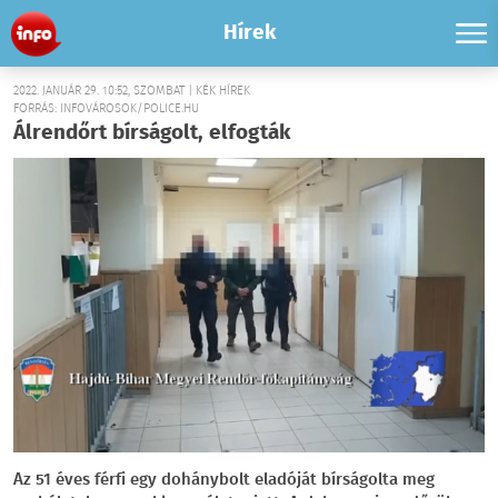
Hírek
2022. JANUÁR 29. 10:52, SZOMBAT | KÉK HÍREK
FORRÁS: INFOVÁROSOK/POLICE.HU
Álrendőrt bírságolt, elfogták
Az 51 éves férfi egy dohánybolt eladóját bírságolta meg