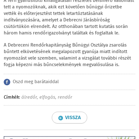
A férfi gyanúsítotti kihallgatásán részletes beismerő vallomást
tett a nyomozóknak, akik ezt követően bűnügyi őrizetbe
vették és előterjesztést tettek letartóztatásának
indítványozására, amelyet a Debrecni Járásbíróság
csütörtökön elrendelt. Az otthonában tartott kutatás során
három hamis rendőrigazolványt találtak és foglaltak le.
A Debreceni Rendőrkapitányság Bűnügyi Osztálya zsarolás
bűntett elkövetésének megalapozott gyanúja miatt indított
nyomozást vele szemben, valamint a vizsgálat további részét
fogja képezni más bűncselekmények megvalósulása is.
Oszd meg barátaiddal
Címkék:
álredőr
,
elfogás
,
rendőr
VISSZA