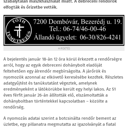
szabálytalan maszkhasználat miatt. A debreceni rendőrök
elfogták és őrizetbe vették.
HIRDETÉS
A bejelentés január 18-án 12 óra körül érkezett a rendőrségre
arról, hogy az egyik debreceni dohánybolt eladóját
feltehetően egy álrendőr megbírságolta. A járőrök és
nyomozók azonnal az elkövető keresésébe kezdtek. Részletes
adatgyűjtést és tanúkutatást végeztek, amelynek
eredményeként a látókörükbe került egy helyi lakos. Az 51
éves férfit január 26-án állították elő, elszámoltatták a
dohányboltban történtekkel kapcsolatban – közölte a
rendőrség.
A nyomozás adatai szerint a botcsinálta rendőr bement az
üzletbe, egy pillanatra megmutatta az igazolványát a fiatal