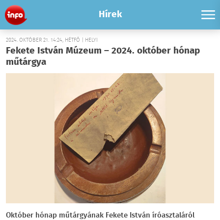
Hírek
2024. OKTÓBER 21. 14:24, HÉTFŐ | HELYI
Fekete István Múzeum – 2024. október hónap
műtárgya
Október hónap műtárgyának Fekete István íróasztaláról