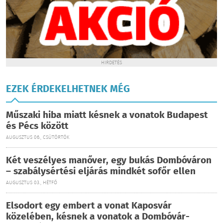
HIRDETÉS
EZEK ÉRDEKELHETNEK MÉG
Műszaki hiba miatt késnek a vonatok Budapest
és Pécs között
AUGUSZTUS 06., CSÜTÖRTÖK
Két veszélyes manőver, egy bukás Dombóváron
– szabálysértési eljárás mindkét sofőr ellen
AUGUSZTUS 03., HÉTFŐ
Elsodort egy embert a vonat Kaposvár
közelében, késnek a vonatok a Dombóvár-