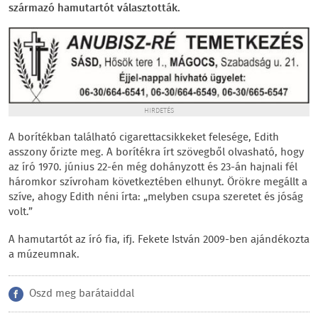
származó hamutartót választották.
HIRDETÉS
A borítékban található cigarettacsikkeket felesége, Edith
asszony őrizte meg. A borítékra írt szövegből olvasható, hogy
az író 1970. június 22-én még dohányzott és 23-án hajnali fél
háromkor szívroham következtében elhunyt. Örökre megállt a
szíve, ahogy Edith néni írta: „melyben csupa szeretet és jóság
volt.”
A hamutartót az író fia, ifj. Fekete István 2009-ben ajándékozta
a múzeumnak.
Oszd meg barátaiddal