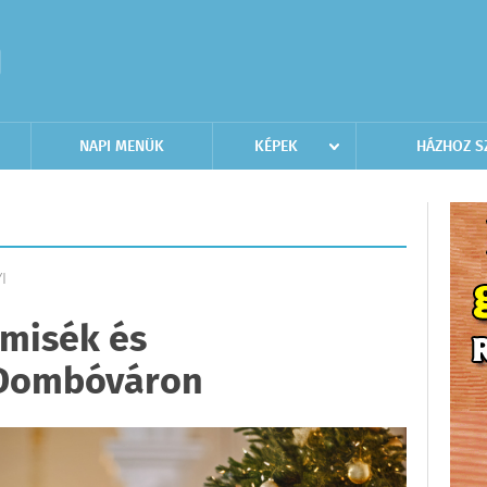
NAPI MENÜK
KÉPEK
HÁZHOZ S
I
tmisék és
k Dombóváron