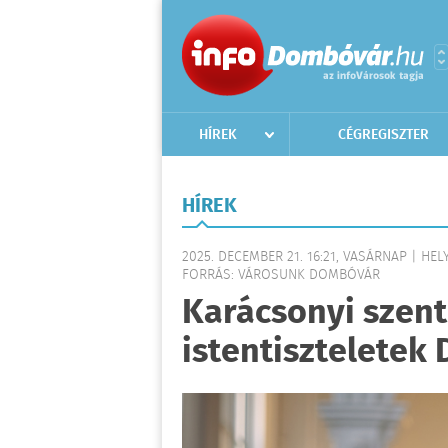
HÍREK
CÉGREGISZTER
HÍREK
2025. DECEMBER 21. 16:21, VASÁRNAP | HELY
FORRÁS: VÁROSUNK DOMBÓVÁR
Karácsonyi szen
istentisztelete