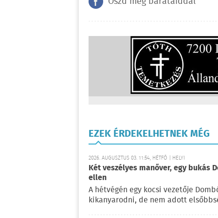
Oszd meg barátaiddal
EZEK ÉRDEKELHETNEK MÉG
2026. AUGUSZTUS 03. 11:54, HÉTFŐ | HELYI
Két veszélyes manőver, egy bukás D
ellen
A hétvégén egy kocsi vezetője Dombó
kikanyarodni, de nem adott elsőbbs