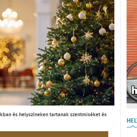
okban és helyszíneken tartanak szentmiséket és
HE