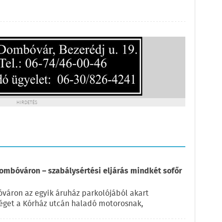
HIRDETÉS
ombóváron – szabálysértési eljárás mindkét sofőr
váron az egyik áruház parkolójából akart
éget a Kórház utcán haladó motorosnak,