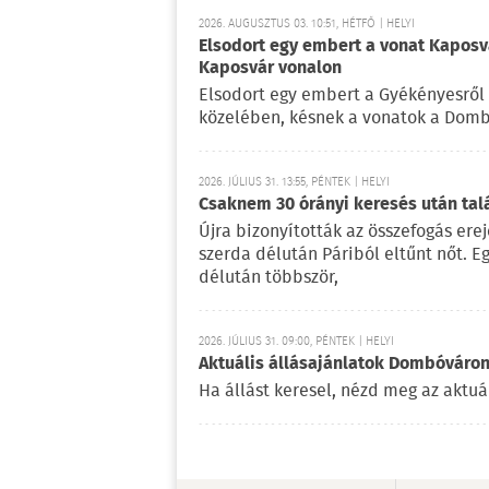
2026. AUGUSZTUS 03. 10:51, HÉTFŐ | HELYI
Elsodort egy embert a vonat Kapos
Kaposvár vonalon
Elsodort egy embert a Gyékényesről 
közelében, késnek a vonatok a Dom
2026. JÚLIUS 31. 13:55, PÉNTEK | HELYI
Csaknem 30 órányi keresés után talá
Újra bizonyították az összefogás ere
szerda délután Páriból eltűnt nőt. E
délután többször,
2026. JÚLIUS 31. 09:00, PÉNTEK | HELYI
Aktuális állásajánlatok Dombóváro
Ha állást keresel, nézd meg az aktuá