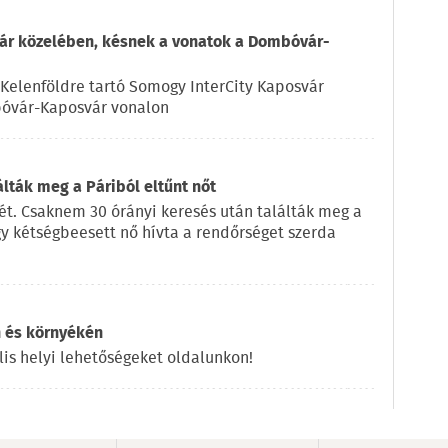
vár közelében, késnek a vonatok a Dombóvár-
Kelenföldre tartó Somogy InterCity Kaposvár
bóvár-Kaposvár vonalon
lták meg a Páriból eltűnt nőt
jét. Csaknem 30 órányi keresés után találták meg a
gy kétségbeesett nő hívta a rendőrséget szerda
n és környékén
lis helyi lehetőségeket oldalunkon!