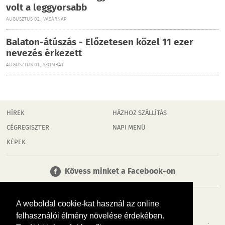
volt a leggyorsabb
AUGUSZTUS 02., VASÁRNAP
Balaton-átúszás - Előzetesen közel 11 ezer
nevezés érkezett
AUGUSZTUS 01., SZOMBAT
HÍREK
HÁZHOZ SZÁLLÍTÁS
CÉGREGISZTER
NAPI MENÜ
KÉPEK
Kövess minket a Facebook-on
A weboldal cookie-kat használ az online
felhasználói élmény növelése érdekében.