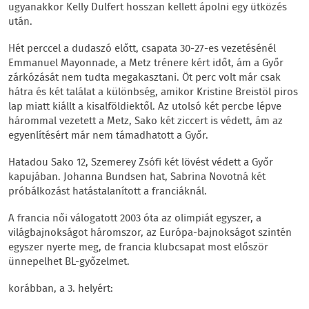
ugyanakkor Kelly Dulfert hosszan kellett ápolni egy ütközés
után.
Hét perccel a dudaszó előtt, csapata 30-27-es vezetésénél
Emmanuel Mayonnade, a Metz trénere kért időt, ám a Győr
zárkózását nem tudta megakasztani. Öt perc volt már csak
hátra és két találat a különbség, amikor Kristine Breistöl piros
lap miatt kiállt a kisalföldiektől. Az utolsó két percbe lépve
hárommal vezetett a Metz, Sako két ziccert is védett, ám az
egyenlítésért már nem támadhatott a Győr.
Hatadou Sako 12, Szemerey Zsófi két lövést védett a Győr
kapujában. Johanna Bundsen hat, Sabrina Novotná két
próbálkozást hatástalanított a franciáknál.
A francia női válogatott 2003 óta az olimpiát egyszer, a
világbajnokságot háromszor, az Európa-bajnokságot szintén
egyszer nyerte meg, de francia klubcsapat most először
ünnepelhet BL-győzelmet.
korábban, a 3. helyért: