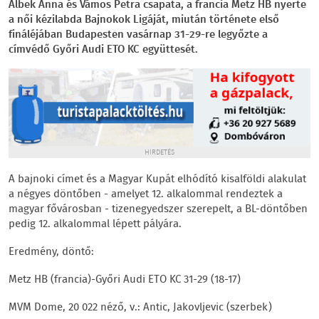
Albek Anna és Vámos Petra csapata, a francia Metz HB nyerte
a női kézilabda Bajnokok Ligáját, miután története első
fináléjában Budapesten vasárnap 31-29-re legyőzte a
címvédő Győri Audi ETO KC együttesét.
HIRDETÉS
A bajnoki címet és a Magyar Kupát elhódító kisalföldi alakulat
a négyes döntőben - amelyet 12. alkalommal rendeztek a
magyar fővárosban - tizenegyedszer szerepelt, a BL-döntőben
pedig 12. alkalommal lépett pályára.
Eredmény, döntő:
Metz HB (francia)-Győri Audi ETO KC 31-29 (18-17)
MVM Dome, 20 022 néző, v.: Antic, Jakovljevic (szerbek)