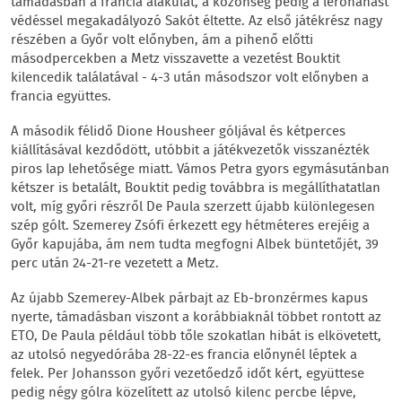
támadásban a francia alakulat, a közönség pedig a lerohanást
védéssel megakadályozó Sakót éltette. Az első játékrész nagy
részében a Győr volt előnyben, ám a pihenő előtti
másodpercekben a Metz visszavette a vezetést Bouktit
kilencedik találatával - 4-3 után másodszor volt előnyben a
francia együttes.
A második félidő Dione Housheer góljával és kétperces
kiállításával kezdődött, utóbbit a játékvezetők visszanézték
piros lap lehetősége miatt. Vámos Petra gyors egymásutánban
kétszer is betalált, Bouktit pedig továbbra is megállíthatatlan
volt, míg győri részről De Paula szerzett újabb különlegesen
szép gólt. Szemerey Zsófi érkezett egy hétméteres erejéig a
Győr kapujába, ám nem tudta megfogni Albek büntetőjét, 39
perc után 24-21-re vezetett a Metz.
Az újabb Szemerey-Albek párbajt az Eb-bronzérmes kapus
nyerte, támadásban viszont a korábbiaknál többet rontott az
ETO, De Paula például több tőle szokatlan hibát is elkövetett,
az utolsó negyedórába 28-22-es francia előnynél léptek a
felek. Per Johansson győri vezetőedző időt kért, együttese
pedig négy gólra közelített az utolsó kilenc percbe lépve,