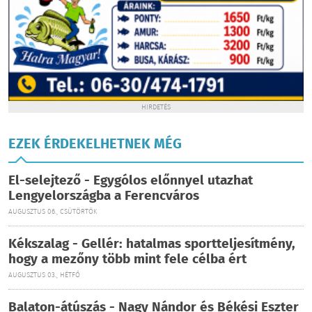
HIRDETÉS
EZEK ÉRDEKELHETNEK MÉG
El-selejtező - Egygólos előnnyel utazhat
Lengyelországba a Ferencváros
AUGUSZTUS 06., CSÜTÖRTÖK
Kékszalag - Gellér: hatalmas sportteljesítmény,
hogy a mezőny több mint fele célba ért
AUGUSZTUS 03., HÉTFŐ
Balaton-átúszás - Nagy Nándor és Békési Eszter