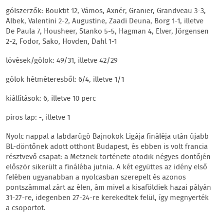
gólszerzők: Bouktit 12, Vámos, Axnér, Granier, Grandveau 3-3,
Albek, Valentini 2-2, Augustine, Zaadi Deuna, Borg 1-1, illetve
De Paula 7, Housheer, Stanko 5-5, Hagman 4, Elver, Jörgensen
2-2, Fodor, Sako, Hovden, Dahl 1-1
lövések/gólok: 49/31, illetve 42/29
gólok hétméteresből: 6/4, illetve 1/1
kiállítások: 6, illetve 10 perc
piros lap: -, illetve 1
Nyolc nappal a labdarúgó Bajnokok Ligája fináléja után újabb
BL-döntőnek adott otthont Budapest, és ebben is volt francia
résztvevő csapat: a Metznek története ötödik négyes döntőjén
először sikerült a fináléba jutnia. A két együttes az idény első
felében ugyanabban a nyolcasban szerepelt és azonos
pontszámmal zárt az élen, ám mivel a kisaföldiek hazai pályán
31-27-re, idegenben 27-24-re kerekedtek felül, így megnyerték
a csoportot.