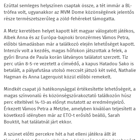
Ezúttal semleges helyszínen csaptak össze, a tét immár a BL-
trófea volt, ugyanakkor az MVM Dome közönségének jelentős
része természetszerűleg a zöld-fehéreket támogatta.
A Metz keretében helyet kapott két magyar válogatott játékos,
Albek Anna és az Európa-bajnoki bronzérmes Vámos Petra,
előbbi támadásban már a találkozó elején lehetőséget kapott.
Intenzív volt a kezdés, magas hőfokon játszottak a felek, a
győri Bruna de Paula korán látványos találatot szerzett. Tíz
perc után 8-5-re vezetett a címvédő, a kapus Hatadou Sako is
betalált, a pályafutása utolsó meccsét játszó két svéd, Nathalie
Hagman és Anna Lagerquist közül előbbi remekelt.
Mindkét csapat jó hatékonysággal értékesítette lehetőségeit, a
magas színvonalú és közönségszórakoztató találkozón húsz
perc elteltével 14-13-as előnyt mutatott az eredményjelző.
Érkezett Vámos Petra a Metzbe, amelyben kiválóan teljesített a
következő idényben már az ETO-t erősítő beálló, Sarah
Bouktit, hat találatnál járt ekkor.
A szünet előtti percekre hét a hat elleni játékra állt át