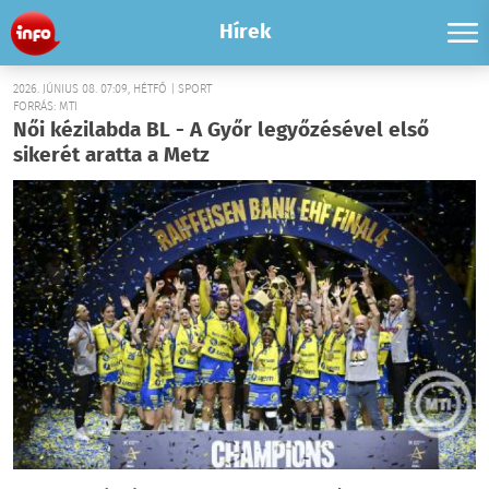
Hírek
2026. JÚNIUS 08. 07:09, HÉTFŐ | SPORT
FORRÁS: MTI
Női kézilabda BL - A Győr legyőzésével első
sikerét aratta a Metz