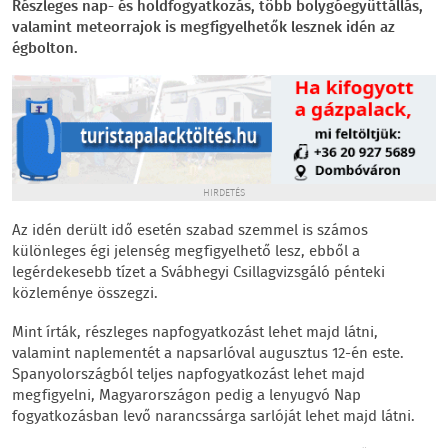
Részleges nap- és holdfogyatkozás, több bolygóegyüttállás,
valamint meteorrajok is megfigyelhetők lesznek idén az
égbolton.
HIRDETÉS
Az idén derült idő esetén szabad szemmel is számos
különleges égi jelenség megfigyelhető lesz, ebből a
legérdekesebb tízet a Svábhegyi Csillagvizsgáló pénteki
közleménye összegzi.
Mint írták, részleges napfogyatkozást lehet majd látni,
valamint naplementét a napsarlóval augusztus 12-én este.
Spanyolországból teljes napfogyatkozást lehet majd
megfigyelni, Magyarországon pedig a lenyugvó Nap
fogyatkozásban levő narancssárga sarlóját lehet majd látni.