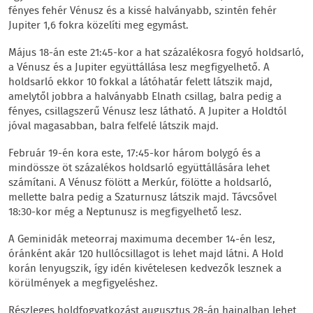
fényes fehér Vénusz és a kissé halványabb, szintén fehér
Jupiter 1,6 fokra közelíti meg egymást.
Május 18-án este 21:45-kor a hat százalékosra fogyó holdsarló,
a Vénusz és a Jupiter együttállása lesz megfigyelhető. A
holdsarló ekkor 10 fokkal a látóhatár felett látszik majd,
amelytől jobbra a halványabb Elnath csillag, balra pedig a
fényes, csillagszerű Vénusz lesz látható. A Jupiter a Holdtól
jóval magasabban, balra felfelé látszik majd.
Február 19-én kora este, 17:45-kor három bolygó és a
mindössze öt százalékos holdsarló együttállására lehet
számítani. A Vénusz fölött a Merkúr, fölötte a holdsarló,
mellette balra pedig a Szaturnusz látszik majd. Távcsővel
18:30-kor még a Neptunusz is megfigyelhető lesz.
A Geminidák meteorraj maximuma december 14-én lesz,
óránként akár 120 hullócsillagot is lehet majd látni. A Hold
korán lenyugszik, így idén kivételesen kedvezők lesznek a
körülmények a megfigyeléshez.
Részleges holdfogyatkozást augusztus 28-án hajnalban lehet