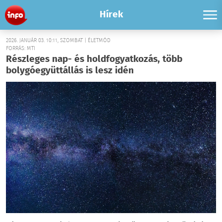
Hírek
2026. JANUÁR 03. 10:11, SZOMBAT | ÉLETMÓD
FORRÁS: MTI
Részleges nap- és holdfogyatkozás, több
bolygóegyüttállás is lesz idén