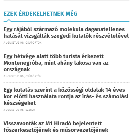
EZEK ÉRDEKELHETNEK MÉG
Egy rájából származó molekula daganatellenes
hatását vizsgálták szegedi kutatók részvételével
AUGUSZTUS 06., CSÜTÖRTÖK
Egy hétvége alatt több turista érkezett
Montenegróba, mint ahány lakosa van az
országnak
AUGUSZTUS 06., CSÜTÖRTÖK
Egy kutatás szerint a közösségi oldalak 14 éves
kor előtti használata rontja az írás- és számolási
készségeket
AUGUSZTUS 05., SZERDA
Visszavonták az M1 Híradó bejelentett
főszerkesztőjének és műsorvezetőjének