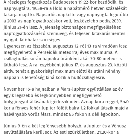
A részleges fogyatkozás Budapesten 19:22-kor kezdődik, és
napnyugtára, 19:58-ra a Hold a napátmérő hetven százalékát
takarja majd ki. Napsarlós napkelte vagy napnyugta legutóbb
a 2003-as napfogyatkozáskor volt, legközelebb pedig 2039.
június 21-én lesz. A jelenség biztonságos megfigyeléséhez
napfogyatkozásnéző szemüveg, és teljesen kitakarásmentes
nyugati látóhatár szükséges.
Ugyanezen az éjszakán, augusztus 12-ről 13-ra virradóan lesz
megfigyelhető a Perseidák meteorraj éves maximuma. A
csillaghullás során hajnalra óránként akár 70-80 meteor is
látható lesz. A raj egyébként július 17. és augusztus 23. között
aktív, tehát a gyakorisági maximum előtti és utáni néhány
napban is lehetőség kínálkozik a hullócsillaglesre.
November 16-a hajnalban a Mars-Jupiter együttállása az év
egyik legszebb és legkönnyebben megfigyelhető
bolygóegyüttállásának ígérkezik idén. Aznap kora reggel, 5:40-
kor a fényes fehér Jupiter fölött balra 1,2 fokkal látszik majd a
halványabb vörös Mars, mindez 55 fokon a déli égbolton.
Június 9-én a két legfényesebb bolygó, a Jupiter és a Vénusz
együttállására kerül sor. Az esti szürkületben, 21:20-kor a