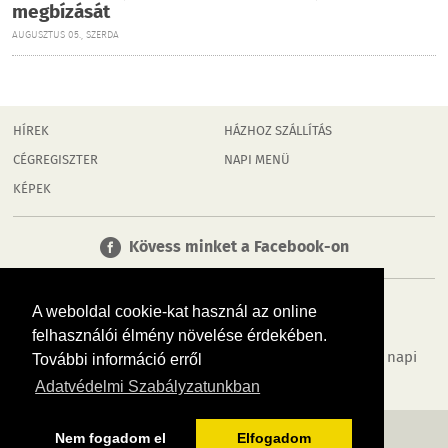
megbízását
AUGUSZTUS 05., SZERDA
HÍREK
HÁZHOZ SZÁLLÍTÁS
CÉGREGISZTER
NAPI MENÜ
KÉPEK
Kövess minket a Facebook-on
A weboldal cookie-kat használ az online
felhasználói élmény növelése érdekében.
Tudj meg többet városodról! Hírek, programok, képek, napi
További információ erről
menü, cégek…. és minden, ami Dombóvár
Adatvédelmi Szabályzatunkban
MÉDIAAJÁNLÓ
ADATVÉDELEM
IMPRESSZUM
RÓLUNK
ÁSZF
Nem fogadom el
Elfogadom