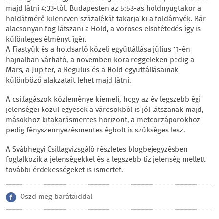
majd látni 4:33-tól. Budapesten az 5:58-as holdnyugtakor a
holdátmérő kilencven százalékát takarja ki a földárnyék. Bár
alacsonyan fog látszani a Hold, a vöröses elsötétedés így is
különleges élményt ígér.
A Fiastyúk és a holdsarló közeli együttállása július 11-én
hajnalban várható, a novemberi kora reggeleken pedig a
Mars, a Jupiter, a Regulus és a Hold együttállásainak
különböző alakzatait lehet majd látni.
A csillagászok közleménye kiemeli, hogy az év legszebb égi
jelenségei közül egyesek a városokból is jól látszanak majd,
másokhoz kitakarásmentes horizont, a meteorzáporokhoz
pedig fényszennyezésmentes égbolt is szükséges lesz.
A Svábhegyi Csillagvizsgáló részletes blogbejegyzésben
foglalkozik a jelenségekkel és a legszebb tíz jelenség mellett
további érdekességeket is ismertet.
Oszd meg barátaiddal