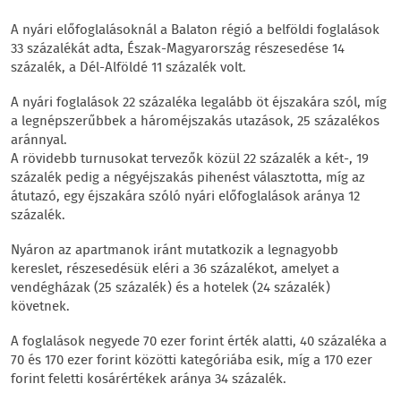
A nyári előfoglalásoknál a Balaton régió a belföldi foglalások
33 százalékát adta, Észak-Magyarország részesedése 14
százalék, a Dél-Alföldé 11 százalék volt.
A nyári foglalások 22 százaléka legalább öt éjszakára szól, míg
a legnépszerűbbek a hároméjszakás utazások, 25 százalékos
aránnyal.
A rövidebb turnusokat tervezők közül 22 százalék a két-, 19
százalék pedig a négyéjszakás pihenést választotta, míg az
átutazó, egy éjszakára szóló nyári előfoglalások aránya 12
százalék.
Nyáron az apartmanok iránt mutatkozik a legnagyobb
kereslet, részesedésük eléri a 36 százalékot, amelyet a
vendégházak (25 százalék) és a hotelek (24 százalék)
követnek.
A foglalások negyede 70 ezer forint érték alatti, 40 százaléka a
70 és 170 ezer forint közötti kategóriába esik, míg a 170 ezer
forint feletti kosárértékek aránya 34 százalék.