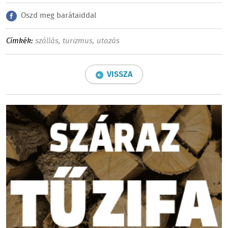
Oszd meg barátaiddal
Címkék:
szállás
,
turizmus
,
utazás
VISSZA