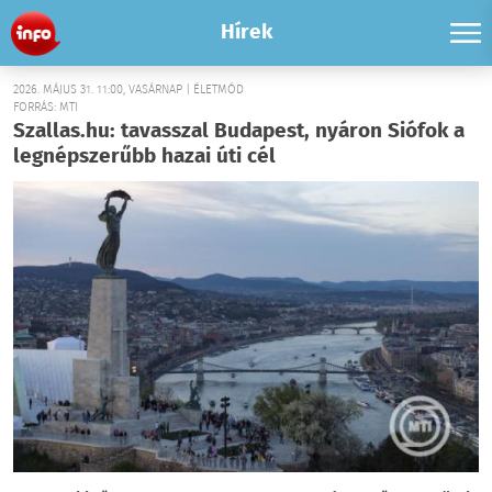
Hírek
2026. MÁJUS 31. 11:00, VASÁRNAP | ÉLETMÓD
FORRÁS: MTI
Szallas.hu: tavasszal Budapest, nyáron Siófok a
legnépszerűbb hazai úti cél