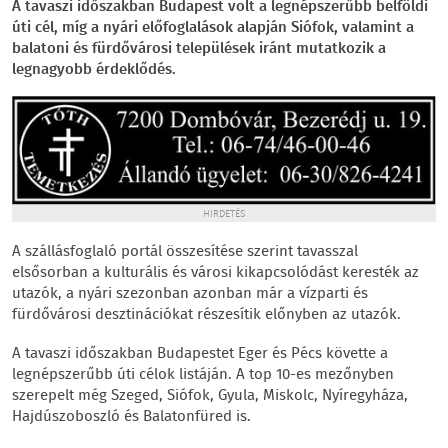
A tavaszi időszakban Budapest volt a legnépszerűbb belföldi
úti cél, míg a nyári előfoglalások alapján Siófok, valamint a
balatoni és fürdővárosi települések iránt mutatkozik a
legnagyobb érdeklődés.
HIRDETÉS
A szállásfoglaló portál összesítése szerint tavasszal
elsősorban a kulturális és városi kikapcsolódást keresték az
utazók, a nyári szezonban azonban már a vízparti és
fürdővárosi desztinációkat részesítik előnyben az utazók.
A tavaszi időszakban Budapestet Eger és Pécs követte a
legnépszerűbb úti célok listáján. A top 10-es mezőnyben
szerepelt még Szeged, Siófok, Gyula, Miskolc, Nyíregyháza,
Hajdúszoboszló és Balatonfüred is.