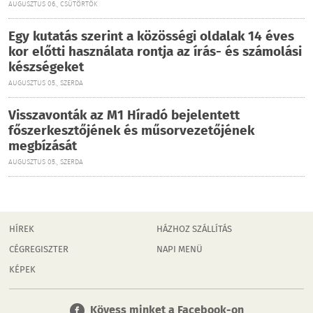
AUGUSZTUS 06., CSÜTÖRTÖK
Egy kutatás szerint a közösségi oldalak 14 éves
kor előtti használata rontja az írás- és számolási
készségeket
AUGUSZTUS 05., SZERDA
Visszavonták az M1 Híradó bejelentett
főszerkesztőjének és műsorvezetőjének
megbízását
AUGUSZTUS 05., SZERDA
HÍREK
HÁZHOZ SZÁLLÍTÁS
CÉGREGISZTER
NAPI MENÜ
KÉPEK
Kövess minket a Facebook-on