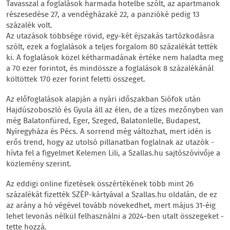
Tavasszal a foglalások harmada hotelbe szólt, az apartmanok
részesedése 27, a vendégházaké 22, a panzióké pedig 13
százalék volt.
Az utazások többsége rövid, egy-két éjszakás tartózkodásra
szólt, ezek a foglalások a teljes forgalom 80 százalékát tették
ki. A foglalások közel kétharmadának értéke nem haladta meg
a 70 ezer forintot, és mindössze a foglalások 8 százalékánál
költöttek 170 ezer forint feletti összeget.
Az előfoglalások alapján a nyári időszakban Siófok után
Hajdúszoboszló és Gyula áll az élen, de a tízes mezőnyben van
még Balatonfüred, Eger, Szeged, Balatonlelle, Budapest,
Nyíregyháza és Pécs. A sorrend még változhat, mert idén is
erős trend, hogy az utolsó pillanatban foglalnak az utazók -
hívta fel a figyelmet Kelemen Lili, a Szallas.hu sajtószóvivője a
közlemény szerint.
Az eddigi online fizetések összértékének több mint 26
százalékát fizették SZÉP-kártyával a Szallas.hu oldalán, de ez
az arány a hó végével tovább növekedhet, mert május 31-éig
lehet levonás nélkül felhasználni a 2024-ben utalt összegeket -
tette hozzá.