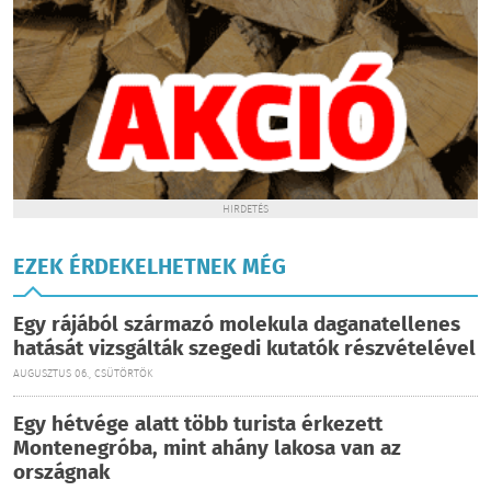
HIRDETÉS
EZEK ÉRDEKELHETNEK MÉG
Egy rájából származó molekula daganatellenes
hatását vizsgálták szegedi kutatók részvételével
AUGUSZTUS 06., CSÜTÖRTÖK
Egy hétvége alatt több turista érkezett
Montenegróba, mint ahány lakosa van az
országnak