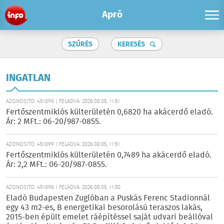
Apró
SZŰRÉS
KERESÉS
INGATLAN
AZONOSÍTÓ: 451898 | FELADVA: 2026.08.05, 11:51
Fertőszentmiklós külterületén 0,6820 ha akácerdő eladó.
Ár: 2 MFt.: 06-20/987-0855.
AZONOSÍTÓ: 451899 | FELADVA: 2026.08.05, 11:51
Fertőszentmiklós külterületén 0,7489 ha akácerdő eladó.
Ár: 2,2 MFt.: 06-20/987-0855.
AZONOSÍTÓ: 451896 | FELADVA: 2026.08.05, 11:50
Eladó Budapesten Zuglóban a Puskás Ferenc Stadionnál
egy 43 m2-es, B energetikai besorolású teraszos lakás,
2015-ben épült emelet ráépítéssel saját udvari beállóval