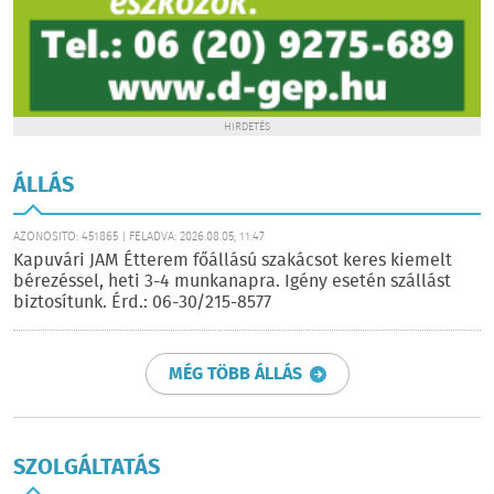
HIRDETÉS
ÁLLÁS
AZONOSÍTÓ: 451865 | FELADVA: 2026.08.05, 11:47
Kapuvári JAM Étterem főállású szakácsot keres kiemelt
bérezéssel, heti 3-4 munkanapra. Igény esetén szállást
biztosítunk. Érd.: 06-30/215-8577
MÉG TÖBB ÁLLÁS
SZOLGÁLTATÁS