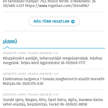
és tárolóval! Irányár: 79,5 millió forint. Érdeklődni: 36
30/480-4331 https://www.ingatlan.com/35448967
MÉG TÖBB INGATLAN
JÁRMŰ
AZONOSÍTÓ: 451892 | FELADVA: 2026.08.05, 11:49
Készpénzért autóját, teherautóját megvásároljuk. Házhoz
megyünk. Teljes körű ügyintézés! 36-70/669-7777
AZONOSÍTÓ: 451893 | FELADVA: 2026.08.05, 11:49
Elektromos targonca 1 tonnás Jungheinrich eladó! Horváth
Mátyás 06-30/6370-630
AZONOSÍTÓ: 451894 | FELADVA: 2026.08.05, 11:49
Suzuki Ignis, Wagon, Alto, Opel Astra, Agila, Daewoo Kalos
vétel-eladás, beszámítás. Farád 06-30/602-8858