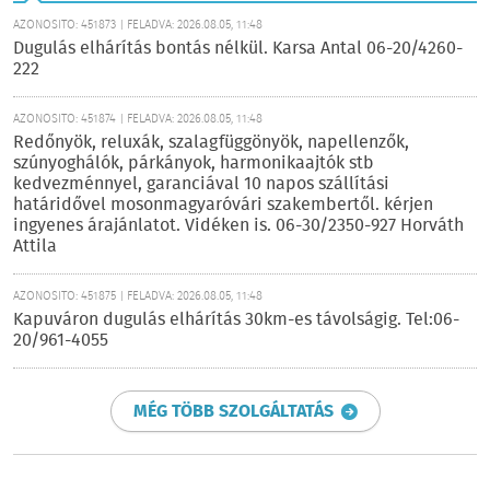
AZONOSÍTÓ: 451873 | FELADVA: 2026.08.05, 11:48
Dugulás elhárítás bontás nélkül. Karsa Antal 06-20/4260-
222
AZONOSÍTÓ: 451874 | FELADVA: 2026.08.05, 11:48
Redőnyök, reluxák, szalagfüggönyök, napellenzők,
szúnyoghálók, párkányok, harmonikaajtók stb
kedvezménnyel, garanciával 10 napos szállítási
határidővel mosonmagyaróvári szakembertől. kérjen
ingyenes árajánlatot. Vidéken is. 06-30/2350-927 Horváth
Attila
AZONOSÍTÓ: 451875 | FELADVA: 2026.08.05, 11:48
Kapuváron dugulás elhárítás 30km-es távolságig. Tel:06-
20/961-4055
MÉG TÖBB SZOLGÁLTATÁS