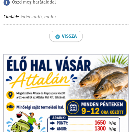
Oszd meg barátaiddal
Címkék:
kukásautó
,
mohu
VISSZA