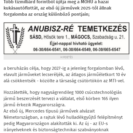
Több tízmilliárd forintból újítja meg a MOHU a hazai
kukásautóflottát, az első új járművek 2025-től állnak
forgalomba az ország különböző pontjain;
HIRDETÉS
a beruházás célja, hogy 2027-ig a jelenleg forgalomban lévő,
elavult járműveket lecseréljék, az átlagos járműéletkort 10 év
alá csökkentsék - közölte a társaság csütörtökön az MTI-vel.
Hozzátették, hogy nagyságrendileg 1000 csúcstechnológiás
jármű beszerzését tervezi a vállalat, első körben 165 ilyen
jármű érkezik Magyarországra.
Az első új, Mercedes típusú járművek alvázait
Németországban, a rajtuk lévő hulladékgyűjtő felépítményt
pedig Magyarországon alakították ki. Az új - az EU-s
irányelveknek és biztonságtechnikai szabványoknak