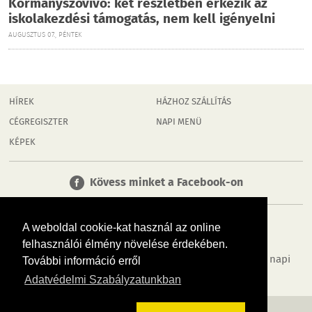
Kormányszóvivő: két részletben érkezik az
iskolakezdési támogatás, nem kell igényelni
AUGUSZTUS 07., PÉNTEK
HÍREK
HÁZHOZ SZÁLLÍTÁS
CÉGREGISZTER
NAPI MENÜ
KÉPEK
Kövess minket a Facebook-on
A weboldal cookie-kat használ az online
felhasználói élmény növelése érdekében.
Tudj meg többet városodról! Hírek, programok, képek, napi
További információ erről
menü, cégek…. és minden, ami Dombóvár
Adatvédelmi Szabályzatunkban