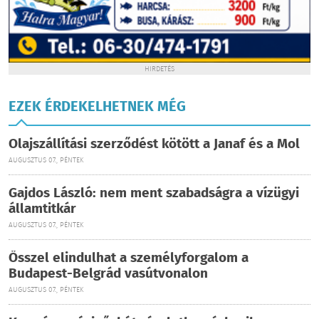
HIRDETÉS
EZEK ÉRDEKELHETNEK MÉG
Olajszállítási szerződést kötött a Janaf és a Mol
AUGUSZTUS 07., PÉNTEK
Gajdos László: nem ment szabadságra a vízügyi
államtitkár
AUGUSZTUS 07., PÉNTEK
Ősszel elindulhat a személyforgalom a
Budapest-Belgrád vasútvonalon
AUGUSZTUS 07., PÉNTEK