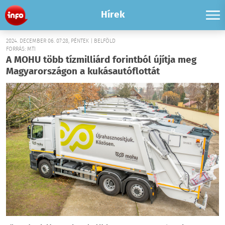
Hírek
2024. DECEMBER 06. 07:28, PÉNTEK | BELFÖLD
FORRÁS: MTI
A MOHU több tízmilliárd forintból újítja meg
Magyarországon a kukásautóflottát