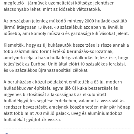
megfelelő - járművek üzemeltetési költsége jelentősen
alacsonyabb lehet, mint az idősebb változatoké.
Az országban jelenleg működő mintegy 2000 hulladékszállító
jármű átlagosan 13 éves, 40 százalékuk azonban 15 évnél is
idősebb, ami komoly műszaki és gazdasági kihívásokat jelent.
Kiemelték, hogy az új kukásautók beszerzése is része annak a
több százmilliárd forint értékű beruházás-sorozatnak,
amelynek célja a hazai hulladékgazdálkodás fejlesztése, hogy
teljesítsék az Európai Unió által előírt 10 százalékos lerakási,
és 65 százalékos újrahasznosítási célokat.
A beruházások közül példaként említették a 83 új, modern
hulladékudvar építését, egymillió új kuka beszerzését és
ingyenes biztosítását a lakosságnak az elkülönített
hulladékgyűjtés segítése érdekében, valamint a visszaváltási
rendszer bevezetését, amelynek köszönhetően már pár hónap
alatt több mint 700 millió palack, üveg és alumíniumdoboz
hulladékát gyűjtötték vissza.