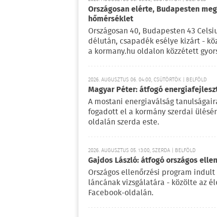
Országosan elérte, Budapesten meg 
hőmérséklet
Országosan 40, Budapesten 43 Celsi
délután, csapadék esélye kizárt - kö
a kormany.hu oldalon közzétett gyor
2026. AUGUSZTUS 06. 04:00, CSÜTÖRTÖK | BELFÖLD
Magyar Péter: átfogó energiafejlesz
A mostani energiaválság tanulságaira
fogadott el a kormány szerdai ülésé
oldalán szerda este.
2026. AUGUSZTUS 05. 13:00, SZERDA | BELFÖLD
Gajdos László: átfogó országos elle
Országos ellenőrzési program indult
láncának vizsgálatára - közölte az é
Facebook-oldalán.