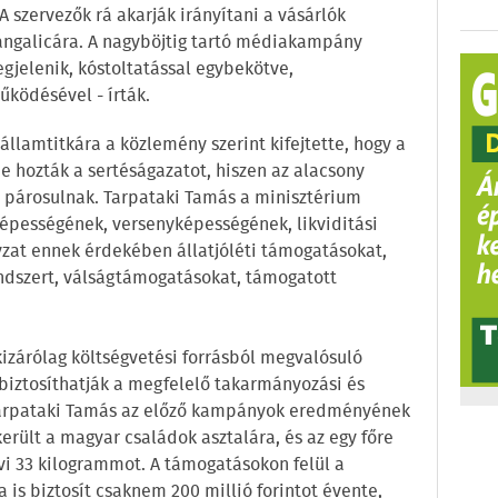
A szervezők rá akarják irányítani a vásárlók
angalicára. A nagyböjtig tartó médiakampány
gjelenik, kóstoltatással egybekötve,
ködésével - írták.
államtitkára a közlemény szerint kifejtette, hogy a
e hozták a sertéságazatot, hiszen az alacsony
l párosulnak. Tarpataki Tamás a minisztérium
tképességének, versenyképességének, likviditási
zat ennek érdekében állatjóléti támogatásokat,
rendszert, válságtámogatásokat, támogatott
kizárólag költségvetési forrásból megvalósuló
 biztosíthatják a megfelelő takarmányozási és
. Tarpataki Tamás az előző kampányok eredményének
került a magyar családok asztalára, és az egy főre
vi 33 kilogrammot. A támogatásokon felül a
s biztosít csaknem 200 millió forintot évente,