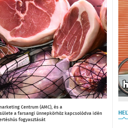
marketing Centrum (AMC), és a
HE
sülete a farsangi ünnepkörhöz kapcsolódva idén
ertéshús fogyasztását