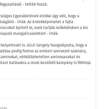
ogyasztását - tették hozzá.
rszágos Egyesületének elnöke úgy véli, hogy a
gálló - írták. Az érdekképviselet a fajta
piacokat épített ki, ezek tartják működésben a kis
lapuló mangalicaszektort - írták.
elyettesét is. Giczi Gergely hangsúlyozta, hogy a
sztása pedig fontos az emberi szervezet számára,
itaminokat, nélkülözhetetlen aminosavakat és
ettani hatásokra a most kezdődő kampány is fölhívja
ertés