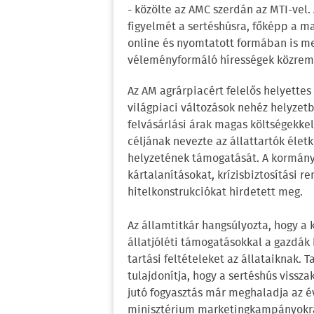
- közölte az AMC szerdán az MTI-vel. 
figyelmét a sertéshúsra, főképp a m
online és nyomtatott formában is me
véleményformáló hírességek közremű
Az AM agrárpiacért felelős helyettes 
világpiaci változások nehéz helyzetb
felvásárlási árak magas költségekke
céljának nevezte az állattartók éle
helyzetének támogatását. A kormány
kártalanításokat, krízisbiztosítási 
hitelkonstrukciókat hirdetett meg.
Az államtitkár hangsúlyozta, hogy a 
állatjóléti támogatásokkal a gazdák
tartási feltételeket az állataiknak
tulajdonítja, hogy a sertéshús vissza
jutó fogyasztás már meghaladja az é
minisztérium marketingkampányokra i