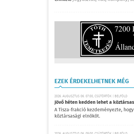
EZEK ÉRDEKELHETNEK MÉG
2026. AUGUSZTUS 06. 07:00, CSÜTÖRTÖK | BELFÖLD
Jövő héten kedden lehet a köztársas
A Tisza-frakció kezdeményezte, hogy
köztársasági elnököt.
2026. AUGUSZTUS 06. 05:00, CSÜTÖRTÖK | BELFÖLD