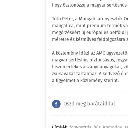
hogy ösztönözze a magyar sertéshús f
Tóth Péter, a Mangalicatenyésztők O
mangalica, mint prémium termék válsá
megőrzéséért új európai és belföldi 
méretre és kézműves feldolgozásra a
A közlemény idézi az AMC ügyvezető-h
magyar sertéshús biztonságos, fogya
hiszen értékes ásványi anyagokat, v
zsírsavakat tartalmaz. A kedvező él
a figyelmet a közlemény szerint.
Oszd meg barátaiddal
Címkék:
fogyasztás
,
hús
,
kampány
,
s