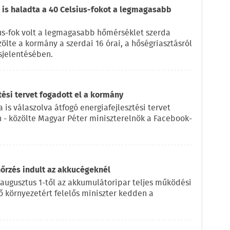
is haladta a 40 Celsius-fokot a legmagasabb
us-fok volt a legmagasabb hőmérséklet szerda
zölte a kormány a szerdai 16 órai, a hőségriasztásról
sjelentésében.
tési tervet fogadott el a kormány
 is válaszolva átfogó energiafejlesztési tervet
n - közölte Magyar Péter miniszterelnök a Facebook-
nőrzés indult az akkucégeknél
 augusztus 1-től az akkumulátoripar teljes működési
lő környezetért felelős miniszter kedden a