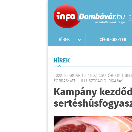
HÍREK
CÉGREGISZTER
HÍREK
2022. FEBRUÁR 10. 16:07, CSÜTÖRTÖK | BE
FORRÁS: MTI - ILLUSZTRÁCIÓ: PIXABAY
Kampány kezdőd
sertéshúsfogyasz