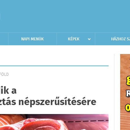
NAPI MENÜK
KÉPEK
HÁZHOZ S
LFÖLD
ik a
tás népszerűsítésére