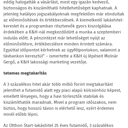
eddig halogatták a vásárlást, most egy igazán kedvező,
biztonságos és kiszámítható hitellehetőséget kaphatnak. A
jelenleg hatályos jogszabályoknak megfelelően már elindultak
az előminősítések és értékbecslések. A kiemelkedő lakáshitel-
kereslet és a programban résztvevők gyors kiszolgálása
érdekében a K&H-nál megkezdődött a munka a szeptemberi
indulás előtt. A pénzintézet már lehetőséget nyújt az
előminősítésre, értékbecslésre minden érintett számára.
Egyúttal időpontot kérhetnek az ügyfélpontokon, valamint a
távbankon keresztül” – ismertette a K&H új lépéseit Molnár
Gergő, a K&H lakossági marketing vezetője.
tetemes megtakarítás
A 3 százalékos hitel akár több millió forint megtakarítást
jelenthet a futamidő alatt egy piaci alapú kölcsönhöz képest,
emellett lényeges, hogy a havi törlesztők stabilak és
kiszámíthatók maradnak. Mivel a program időszakos, nem
biztos, hogy hosszú távon is elérhető lesz, ezért érdemes
minél előbb lépni.
Az Otthon Start-lakáshitel 25 éves futamidő, 3 százalékos