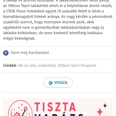
a tavalyi év azonos időszakát. A lakáshitelezésen belül pedig
az Otthon Start-lakáshitel viheti el a folyósítások döntő részét,
a CSOK Plusz-hitelekkel együtt 70 százalék felett is lehet a
kamattámogatott hitelek aránya. Az nagy kérdés a pénzintézet
szakértői szerint, hogy mennyien lesznek azok, akik
egyébként nem is gondolkodtak lakásvásárlásban vagy új
lakásba költözésen, de ezen kedvező lehetőség hatására
mégis belevágnak.
Oszd meg barátaiddal
Címkék:
3%-os hite
,
lakáshitel
,
Otthon Start Program
VISSZA