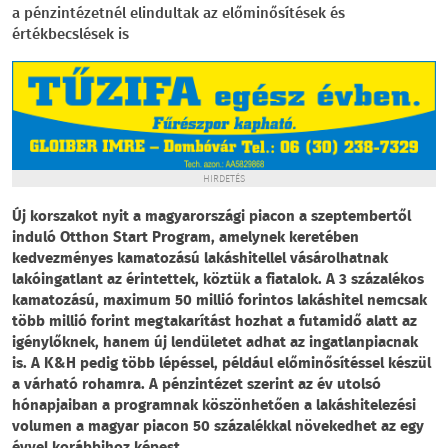
a pénzintézetnél elindultak az előminősítések és
értékbecslések is
HIRDETÉS
Új korszakot nyit a magyarországi piacon a szeptembertől
induló Otthon Start Program, amelynek keretében
kedvezményes kamatozású lakáshitellel vásárolhatnak
lakóingatlant az érintettek, köztük a fiatalok. A 3 százalékos
kamatozású, maximum 50 millió forintos lakáshitel nemcsak
több millió forint megtakarítást hozhat a futamidő alatt az
igénylőknek, hanem új lendületet adhat az ingatlanpiacnak
is. A K&H pedig több lépéssel, például előminősítéssel készül
a várható rohamra. A pénzintézet szerint az év utolsó
hónapjaiban a programnak köszönhetően a lakáshitelezési
volumen a magyar piacon 50 százalékkal növekedhet az egy
évvel korábbihoz képest.