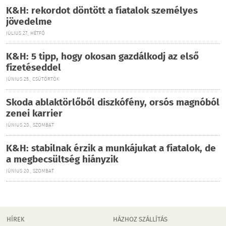
K&H: rekordot döntött a fiatalok személyes
jövedelme
JÚLIUS 27., HÉTFŐ
K&H: 5 tipp, hogy okosan gazdálkodj az első
fizetéseddel
JÚNIUS 25., CSÜTÖRTÖK
Skoda ablaktörlőből diszkófény, orsós magnóból
zenei karrier
JÚNIUS 20., SZOMBAT
K&H: stabilnak érzik a munkájukat a fiatalok, de
a megbecsültség hiányzik
JÚNIUS 20., SZOMBAT
HÍREK
HÁZHOZ SZÁLLÍTÁS