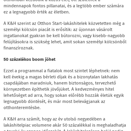
mindennapok fontos pillanatai, és a legtöbb ember számára
ez a legnagyobb érték az életben.
A K&H szerint az Otthon Start-lakáshitelek közvetetten még a
személyi kölcsön piacát is erősítik: az újonnan vásárolt
ingatlanokat gyakran be kell bútorozni, vagy kisebb-nagyobb
felújításokra is szükség lehet, amit sokan személyi kölcsönből
finanszíroznak.
50 százalékos boom jöhet
Ezzel a programmal a fiatalok most szintet léphetnek: nem
kell évekig a magas bérleti díjak és a bizonytalan lakhatás
csapdájában maradniuk, hanem biztonságos, tervezhető
környezetben építhetik jövőjüket. A kedvezményes hitel
lehetőséget ad arra, hogy sokan előrébb hozzák életük egyik
legnagyobb döntését, és már most belevágjanak az
otthonteremtésbe.
A K&H arra számít, hogy az év utolsó negyedében a
lakáshitelpiac volumene akár 50 százalékkal is meghaladhatja