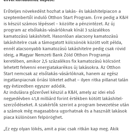
Erőteljes növekedést hozhat a lakás- és lakáshitelpiacon a
szeptembertől induló Otthon Start Program. Erre pedig a K&H
is készül számos lépéssel – közölte a pénzintézet. Az új
program az elsőlakás-vásárlóknak kínál 3 százalékos
kamatozású lakáshitelt. Hasonlóan alacsony kamatozású
lakáshitelre csak a támogatott kölcsönök között volt példa,
ennél alacsonyabb kamatozású lakáshitelre pedig csak rövid
ideig, a Magyar Nemzeti Bank Zöld Otthon Programja
keretében, amikor 2,5 százalékos fix kamatozású kölcsönt
lehetett felvenni energiatakarékos új lakásokra. Az Otthon
Start nemcsak az elsőlakás-vásárlóknak, hanem az egész
ingatlanpiacnak óriási löketet adhat – ilyen ritka pillanat talán
egy évtizedben egyszer adódik.
Az indulásra gőzerővel készül a K&H, amely az idei első
negyedévben 41,8 milliárd forint értékben kötött lakáshitel-
szerződéseket. A szakértők szerint a program bevezetése után
a számok még magasabbra ugorhatnak és a használt lakások
piaca különösen felpöröghet.
„Ez egy olyan lökés, amit a piac csak ritkán kap meg. Akik