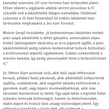
kamattal számolva 237 ezer forintos havi törlesztést jelent.
Ehhez képest a jegybanki adatok szerint júniusban 6,73
százalék volt a lakáshitelek átlagos kamatlába. Utóbbival
számolva a 25 éves futamidejű 50 milliós lakáshitel havi
törlesztése meghaladná a 344 ezer forintot.
Molnár Gergő hozzátette: „A kedvezményes lakáshitel mellett
piaci alapú lakáshitelt is lehet igényelni, amennyiben olyan
értékű lakóingatlant vásárolna az arra jogosult ügyfél, a piaci
lakáshiteleknél pedig számos kedvezményt tudunk biztosítani
a kritériumokat teljesítő ügyfeleknek. Ezáltal csökkenthető a
kölcsön kamata, így pedig alacsonyabb lehet a törlesztőrészlet
is.”
Az Otthon Start azoknak szól, akik első saját otthonukat
keresik, például fiatal pároknak, akik albérletből költöznének
sajátba, családoknak, akik nagyobb lakásba költöznének a
gyerekek miatt, vagy éppen munkavállalóknak, akik más
városban kezdenének új életet. Egy saját lakás a legtöbb fiatal
számára nemcsak biztonságot, hanem új életszínvonalat,
stabil alapot és hosszú távú anyagi biztonságot jelent. Egy
otthonban kezdődik a közös élet, ott születnek a