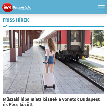
FRISS HÍREK
Műszaki hiba miatt késnek a vonatok Budapest
és Pécs között