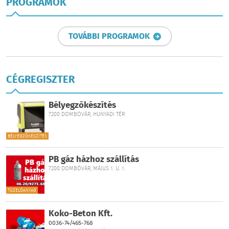
PROGRAMOK
TOVÁBBI PROGRAMOK
CÉGREGISZTER
Bélyegzőkészítés
7200 DOMBÓVÁR, HUNYADI TÉR
BÉLYEGZŐKÉSZÍTÉS
PB gáz házhoz szállítás
7200 DOMBÓVÁR, MÁJUS 1. U. 1.
TÜZELŐANYAG
Koko-Beton Kft.
0036-74/465-768