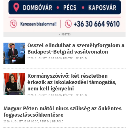
HIRDETÉS
Ősszel elindulhat a személyforgalom a
Budapest-Belgrád vasútvonalon
2026. AUGUSZTUS 07. 07:08, PÉNTEK | BELFÖLD
Kormányszóvivő: két részletben
érkezik az iskolakezdési támogatás,
nem kell igényelni
2026. AUGUSZTUS 07. 07:06, PÉNTEK | BELFÖLD
Magyar Péter: mától nincs szükség az önkéntes
fogyasztáscsökkentésre
2026. AUGUSZTUS 07. 06:00, PÉNTEK | BELFÖLD