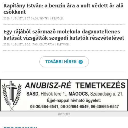
Kapitány István: a benzin ára a volt védett ár alá
csökkent
2026. AUGUSZTUS 07. 04:00, PÉNTEK | BELFÖLD
Egy rájából származó molekula daganatellenes
hatását vizsgálták szegedi kutatók részvételével
2026. AUGUSZTUS 06. 17:00, CSÜTÖRTÖK | ÉLETMÓD
TOVÁBBI HÍREK
HIRDETÉS