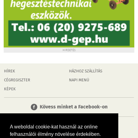
HIRDETÉS
HÍREK
HÁZHOZ SZÁLLÍTÁS
CÉGREGISZTER
NAPI MENÜ
KÉPEK
Kövess minket a Facebook-on
A weboldal cookie-kat használ az online
felhasználói élmény növelése érdekében.