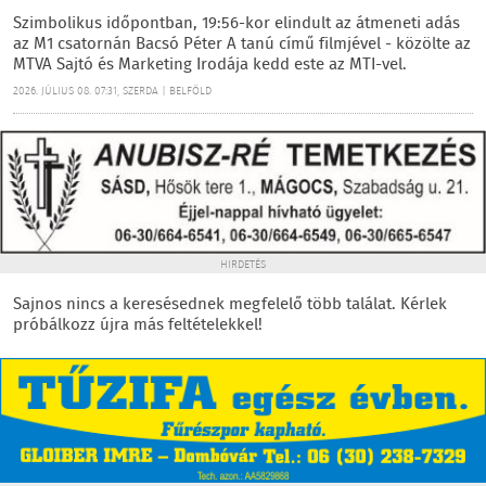
Szimbolikus időpontban, 19:56-kor elindult az átmeneti adás
az M1 csatornán Bacsó Péter A tanú című filmjével - közölte az
MTVA Sajtó és Marketing Irodája kedd este az MTI-vel.
2026. JÚLIUS 08. 07:31, SZERDA | BELFÖLD
HIRDETÉS
Sajnos nincs a keresésednek megfelelő több találat. Kérlek
próbálkozz újra más feltételekkel!