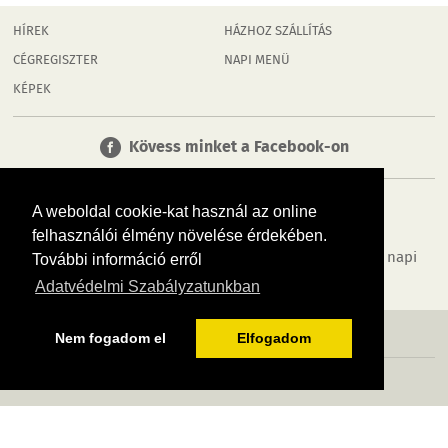
HÍREK
HÁZHOZ SZÁLLÍTÁS
CÉGREGISZTER
NAPI MENÜ
KÉPEK
Kövess minket a Facebook-on
A weboldal cookie-kat használ az online
felhasználói élmény növelése érdekében.
Tudj meg többet városodról! Hírek, programok, képek, napi
További információ erről
menü, cégek…. és minden, ami Dombóvár
Adatvédelmi Szabályzatunkban
MÉDIAAJÁNLÓ
ADATVÉDELEM
IMPRESSZUM
RÓLUNK
ÁSZF
Nem fogadom el
Elfogadom
Copyright InfoVárosok. Minden jog fenntartva. | Web design & arculat by
Voov