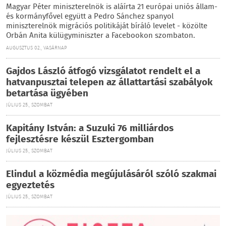
Magyar Péter miniszterelnök is aláírta 21 európai uniós állam-
és kormányfővel együtt a Pedro Sánchez spanyol
miniszterelnök migrációs politikáját bíráló levelet - közölte
Orbán Anita külügyminiszter a Facebookon szombaton.
AUGUSZTUS 02., VASÁRNAP
Gajdos László átfogó vizsgálatot rendelt el a
hatvanpusztai telepen az állattartási szabályok
betartása ügyében
JÚLIUS 25., SZOMBAT
Kapitány István: a Suzuki 76 milliárdos
fejlesztésre készül Esztergomban
JÚLIUS 25., SZOMBAT
Elindul a közmédia megújulásáról szóló szakmai
egyeztetés
JÚLIUS 25., SZOMBAT