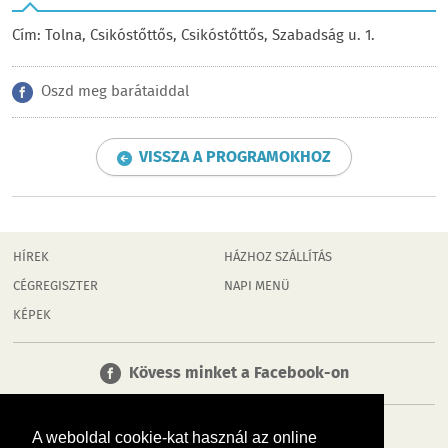
Cím: Tolna, Csikóstőttős, Csikóstőttős, Szabadság u. 1.
Oszd meg barátaiddal
VISSZA A PROGRAMOKHOZ
HÍREK
HÁZHOZ SZÁLLÍTÁS
CÉGREGISZTER
NAPI MENÜ
KÉPEK
Kövess minket a Facebook-on
A weboldal cookie-kat használ az online