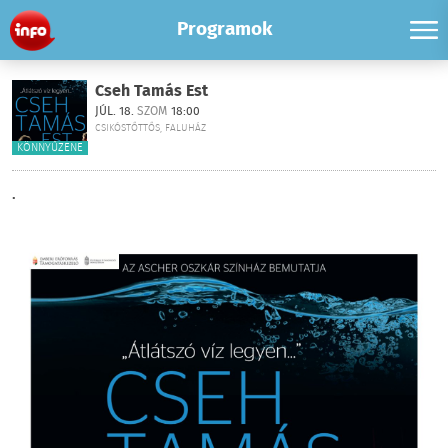
Programok
Cseh Tamás Est
JÚL. 18.
SZOM
18:00
CSIKÓSTŐTTŐS, FALUHÁZ
KÖNNYŰZENE
.