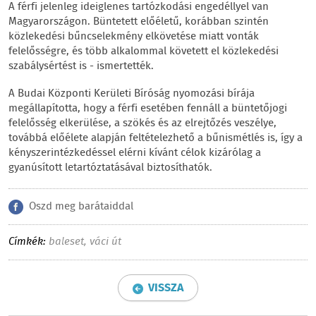
A férfi jelenleg ideiglenes tartózkodási engedéllyel van
Magyarországon. Büntetett előéletű, korábban szintén
közlekedési bűncselekmény elkövetése miatt vonták
felelősségre, és több alkalommal követett el közlekedési
szabálysértést is - ismertették.
A Budai Központi Kerületi Bíróság nyomozási bírája
megállapította, hogy a férfi esetében fennáll a büntetőjogi
felelősség elkerülése, a szökés és az elrejtőzés veszélye,
továbbá előélete alapján feltételezhető a bűnismétlés is, így a
kényszerintézkedéssel elérni kívánt célok kizárólag a
gyanúsított letartóztatásával biztosíthatók.
Oszd meg barátaiddal
Címkék:
baleset
,
váci út
VISSZA