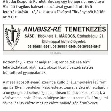
A Budai Központi Kerületi Bíróság egy hónapra elrendelte a
Váci úti tragikus baleset okozásával gyanúsított férfi
letartóztatását - tájékoztatta a Fővárosi Törvényszék hétfőn
az MTI-t.
HIRDETÉS
Közleményük szerint május 13-ig rendelték el a férfi
letartóztatását, akit halált okozó közúti veszélyeztetés
bűntettével gyanúsítanak.
A megalapozott gyanú szerint a külföldi állampolgárságú férfi
április 10-én, pénteken késő este autójával a Váci úti felüljárón
a megengedett sebességet jelentősen túllépve közlekedett, a
záróvonalat szándékosan átlépve átment a szemközti forgalmi
sávba, és így előzte meg az előtte haladó gépjárműveket.