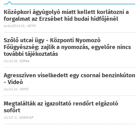
Középkori ágyúgolyó miatt kellett korlátozni a
forgalmat az Erzsébet híd budai hídfőjénél
AUGUSZTUS 03., HÉTFŐ
Szőlő utcai ügy - Központi Nyomozó
Főügyészség: zajlik a nyomozás, egyelőre nincs
további tájékoztatás
JÚLIUS 29., SZERDA
Agresszíven viselkedett egy csornai benzinkúton
- Videó
JÚLIUS 20., HÉTFŐ
Megtalálták az igazoltató rendőrt elgázoló
sofőrt
JÚLIUS 12., VASÁRNAP