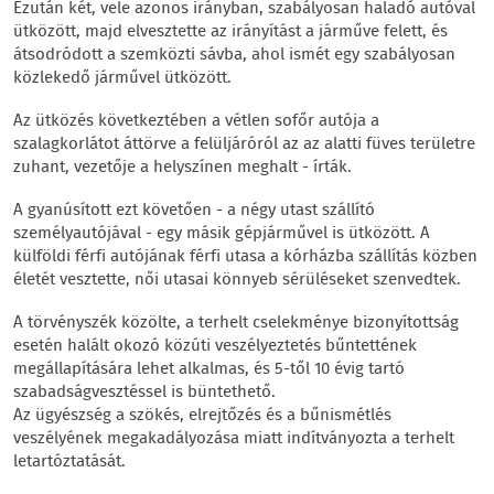
Ezután két, vele azonos irányban, szabályosan haladó autóval
ütközött, majd elvesztette az irányítást a járműve felett, és
átsodródott a szemközti sávba, ahol ismét egy szabályosan
közlekedő járművel ütközött.
Az ütközés következtében a vétlen sofőr autója a
szalagkorlátot áttörve a felüljáróról az az alatti füves területre
zuhant, vezetője a helyszínen meghalt - írták.
A gyanúsított ezt követően - a négy utast szállító
személyautójával - egy másik gépjárművel is ütközött. A
külföldi férfi autójának férfi utasa a kórházba szállítás közben
életét vesztette, női utasai könnyeb sérüléseket szenvedtek.
A törvényszék közölte, a terhelt cselekménye bizonyítottság
esetén halált okozó közúti veszélyeztetés bűntettének
megállapítására lehet alkalmas, és 5-től 10 évig tartó
szabadságvesztéssel is büntethető.
Az ügyészség a szökés, elrejtőzés és a bűnismétlés
veszélyének megakadályozása miatt indítványozta a terhelt
letartóztatását.