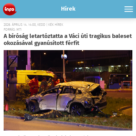
Hírek
2026. ÁPRILIS 14. 14:00, KEDD | KÉK HÍREK
FORRÁS: MTI
A bíróság letartóztatta a Váci úti tragikus baleset
okozásával gyanúsított férfit