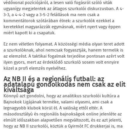
védővonal pozíciójáról, a lesen való fogásról szóló viták
ugyanígy megjelentek az átlagos szurkolói diskurzusban. A 4-
3-3, a 4-4-2 vagy a 3-5-2 felállások ma nem csak a
kommentátorok szótárában élnek: a szurkolók ezekkel a
keretekkel magyarázzák egymásnak, miért nyert vagy éppen
miért kapott ki a csapatuk.
Ez nem véletlen folyamat. A közösségi média olyan teret adott
a szurkolóknak, ahol nemcsak fogyasztják, hanem termelik is
az elemzést. A taktikai fogalmak terjedése pontosan azért volt
ilyen gyors, mert az érdeklődő szurkoló sosem volt ennyire
közel a profi elemzés nyelvéhez.
Az NB II és a regionális futball: az
adatalapú gondolkodás nem csak az elit
kiváltsága
Könnyű azt gondolni, hogy az analitikus szurkolói kultúra a
Bajnokok Ligájának terméke, valami olyasmi, ami csak a
legnagyobb klubok körül él. A valóság ettől eltér. A
másodosztályú és regionális bajnokságok online jelenléte az
elmúlt időszakban alapvetően megváltozott, és ez azt jelenti,
hogy az NB II szurkolói, köztük a Gyirmót FC drukkerjai is, ma