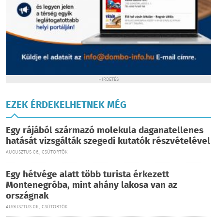
HIRDETÉS
EZEK ÉRDEKELHETNEK MÉG
Egy rájából származó molekula daganatellenes
hatását vizsgálták szegedi kutatók részvételével
AUGUSZTUS 06., CSÜTÖRTÖK
Egy hétvége alatt több turista érkezett
Montenegróba, mint ahány lakosa van az
országnak
AUGUSZTUS 06., CSÜTÖRTÖK