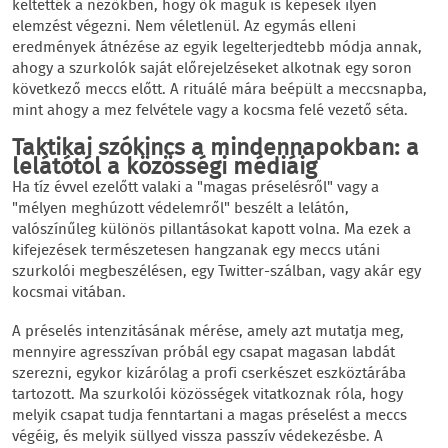
keltették a nézőkben, hogy ők maguk is képesek ilyen
elemzést végezni. Nem véletlenül. Az egymás elleni
eredmények átnézése az egyik legelterjedtebb módja annak,
ahogy a szurkolók saját előrejelzéseket alkotnak egy soron
következő meccs előtt. A rituálé mára beépült a meccsnapba,
mint ahogy a mez felvétele vagy a kocsma felé vezető séta.
Taktikai szókincs a mindennapokban: a
lelátótól a közösségi médiáig
Ha tíz évvel ezelőtt valaki a "magas préselésről" vagy a
"mélyen meghúzott védelemről" beszélt a lelátón,
valószínűleg különös pillantásokat kapott volna. Ma ezek a
kifejezések természetesen hangzanak egy meccs utáni
szurkolói megbeszélésen, egy Twitter-szálban, vagy akár egy
kocsmai vitában.
A préselés intenzitásának mérése, amely azt mutatja meg,
mennyire agresszívan próbál egy csapat magasan labdát
szerezni, egykor kizárólag a profi cserkészet eszköztárába
tartozott. Ma szurkolói közösségek vitatkoznak róla, hogy
melyik csapat tudja fenntartani a magas préselést a meccs
végéig, és melyik süllyed vissza passzív védekezésbe. A