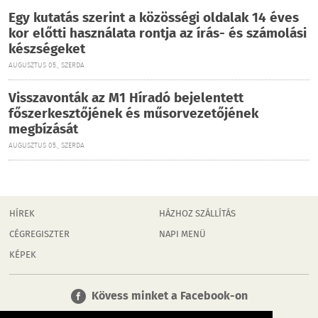
Egy kutatás szerint a közösségi oldalak 14 éves
kor előtti használata rontja az írás- és számolási
készségeket
AUGUSZTUS 05., SZERDA
Visszavonták az M1 Híradó bejelentett
főszerkesztőjének és műsorvezetőjének
megbízását
AUGUSZTUS 05., SZERDA
HÍREK
HÁZHOZ SZÁLLÍTÁS
CÉGREGISZTER
NAPI MENÜ
KÉPEK
Kövess minket a Facebook-on