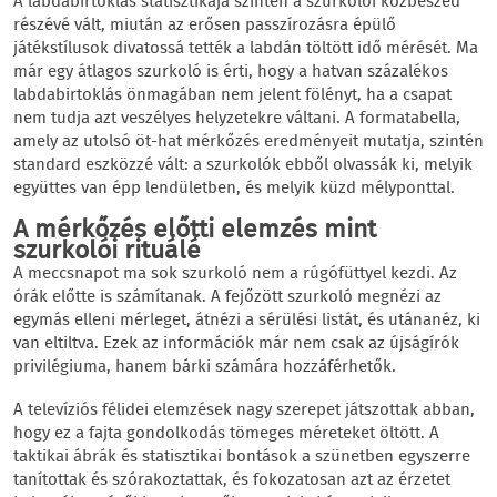
A labdabirtoklás statisztikája szintén a szurkolói közbeszéd
részévé vált, miután az erősen passzírozásra épülő
játékstílusok divatossá tették a labdán töltött idő mérését. Ma
már egy átlagos szurkoló is érti, hogy a hatvan százalékos
labdabirtoklás önmagában nem jelent fölényt, ha a csapat
nem tudja azt veszélyes helyzetekre váltani. A formatabella,
amely az utolsó öt-hat mérkőzés eredményeit mutatja, szintén
standard eszközzé vált: a szurkolók ebből olvassák ki, melyik
együttes van épp lendületben, és melyik küzd mélyponttal.
A mérkőzés előtti elemzés mint
szurkolói rituálé
A meccsnapot ma sok szurkoló nem a rúgófüttyel kezdi. Az
órák előtte is számítanak. A fejőzött szurkoló megnézi az
egymás elleni mérleget, átnézi a sérülési listát, és utánanéz, ki
van eltiltva. Ezek az információk már nem csak az újságírók
privilégiuma, hanem bárki számára hozzáférhetők.
A televíziós félidei elemzések nagy szerepet játszottak abban,
hogy ez a fajta gondolkodás tömeges méreteket öltött. A
taktikai ábrák és statisztikai bontások a szünetben egyszerre
tanítottak és szórakoztattak, és fokozatosan azt az érzetet