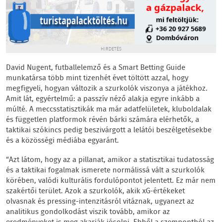
HIRDETÉS
David Nugent, futballelemző és a Smart Betting Guide
munkatársa több mint tizenhét évet töltött azzal, hogy
megfigyeli, hogyan változik a szurkolók viszonya a játékhoz.
Amit lát, egyértelmű: a passzív néző alakja egyre inkább a
múlté. A meccsstatisztikák ma már adatfelületek, kluboldalak
és független platformok révén bárki számára elérhetők, a
taktikai szókincs pedig beszivárgott a lelátói beszélgetésekbe
és a közösségi médiába egyaránt.
“Azt látom, hogy az a pillanat, amikor a statisztikai tudatosság
és a taktikai fogalmak ismerete normálissá vált a szurkolók
körében, valódi kulturális fordulópontot jelentett. Ez már nem
szakértői terület. Azok a szurkolók, akik xG-értékeket
olvasnak és pressing-intenzitásról vitáznak, ugyanezt az
analitikus gondolkodást viszik tovább, amikor az