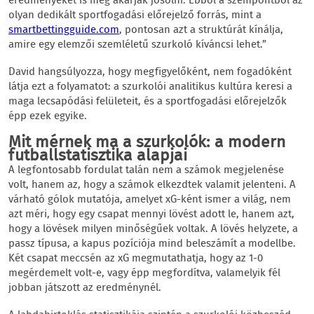
eredményeket is meg akarják jósolni. Ebből a szempontból az
olyan dedikált sportfogadási előrejelző forrás, mint a
smartbettingguide.com
, pontosan azt a struktúrát kínálja,
amire egy elemzői szemléletű szurkoló kíváncsi lehet.”
David hangsúlyozza, hogy megfigyelőként, nem fogadóként
látja ezt a folyamatot: a szurkolói analitikus kultúra keresi a
maga lecsapódási felületeit, és a sportfogadási előrejelzők
épp ezek egyike.
Mit mérnek ma a szurkolók: a modern
futballstatisztika alapjai
A legfontosabb fordulat talán nem a számok megjelenése
volt, hanem az, hogy a számok elkezdtek valamit jelenteni. A
várható gólok mutatója, amelyet xG-ként ismer a világ, nem
azt méri, hogy egy csapat mennyi lövést adott le, hanem azt,
hogy a lövések milyen minőségűek voltak. A lövés helyzete, a
passz típusa, a kapus pozíciója mind beleszámít a modellbe.
Két csapat meccsén az xG megmutathatja, hogy az 1-0
megérdemelt volt-e, vagy épp megfordítva, valamelyik fél
jobban játszott az eredménynél.