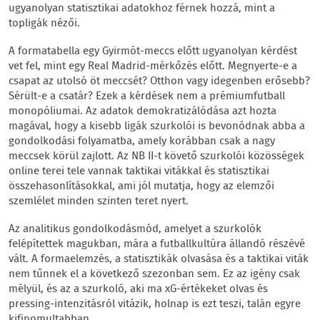
ugyanolyan statisztikai adatokhoz férnek hozzá, mint a
topligák nézői.
A formatabella egy Gyirmót-meccs előtt ugyanolyan kérdést
vet fel, mint egy Real Madrid-mérkőzés előtt. Megnyerte-e a
csapat az utolsó öt meccsét? Otthon vagy idegenben erősebb?
Sérült-e a csatár? Ezek a kérdések nem a prémiumfutball
monopóliumai. Az adatok demokratizálódása azt hozta
magával, hogy a kisebb ligák szurkolói is bevonódnak abba a
gondolkodási folyamatba, amely korábban csak a nagy
meccsek körül zajlott. Az NB II-t követő szurkolói közösségek
online terei tele vannak taktikai vitákkal és statisztikai
összehasonlításokkal, ami jól mutatja, hogy az elemzői
szemlélet minden szinten teret nyert.
Az analitikus gondolkodásmód, amelyet a szurkolók
felépítettek magukban, mára a futballkultúra állandó részévé
vált. A formaelemzés, a statisztikák olvasása és a taktikai viták
nem tűnnek el a következő szezonban sem. Ez az igény csak
mélyül, és az a szurkoló, aki ma xG-értékeket olvas és
pressing-intenzitásról vitázik, holnap is ezt teszi, talán egyre
kifinomultabban.