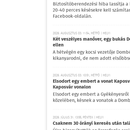
Biztosítóberendezési hiba lassítja a
20-40 perces késésekre kell számítan
Facebook-oldalán.
2026. AUGUSZTUS 03. 11:54, HÉTFŐ | HELYI
Két veszélyes manőver, egy bukás D
ellen
A hétvégén egy kocsi vezetője Dombó
kikanyarodni, de nem adott elsőbbs
2026. AUGUSZTUS 03. 10:51, HÉTFŐ | HELYI
Elsodort egy embert a vonat Kapos
Kaposvár vonalon
Elsodort egy embert a Gyékényesről 
közelében, késnek a vonatok a Dom
2026. JÚLIUS 31. 13:55, PÉNTEK | HELYI
Csaknem 30 órányi keresés után talá