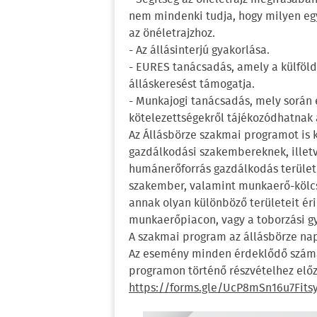
nem mindenki tudja, hogy milyen egy 
az önéletrajzhoz.
- Az állásinterjú gyakorlása.
- EURES tanácsadás, amely a külföld
álláskeresést támogatja.
- Munkajogi tanácsadás, mely során 
kötelezettségekről tájékozódhatnak 
Az Állásbörze szakmai programot is 
gazdálkodási szakembereknek, illet
humánerőforrás gazdálkodás terület
szakember, valamint munkaerő-kölcsö
annak olyan különböző területeit ér
munkaerőpiacon, vagy a toborzási gy
A szakmai program az állásbörze nap
Az esemény minden érdeklődő számár
programon történő részvételhez előze
https://forms.gle/UcP8mSn16u7Fits