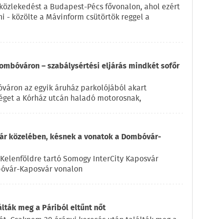
 közlekedést a Budapest-Pécs fővonalon, ahol ezért
i - közölte a Mávinform csütörtök reggel a
ombóváron – szabálysértési eljárás mindkét sofőr
váron az egyik áruház parkolójából akart
éget a Kórház utcán haladó motorosnak,
vár közelében, késnek a vonatok a Dombóvár-
Kelenföldre tartó Somogy InterCity Kaposvár
bóvár-Kaposvár vonalon
lták meg a Páriból eltűnt nőt