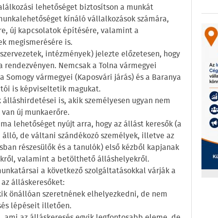
alálkozási lehetőséget biztosítson a munkát
munkalehetőséget kínáló vállalkozások számára,
e, új kapcsolatok építésére, valamint a
ek megismerésére is.
szervezetek, intézmények) jelezte előzetesen, hogy
t a rendezvényen. Nemcsak a Tolna vármegyei
a Somogy vármegyei (Kaposvári járás) és a Baranya
tói is képviseltetik magukat.
 álláshirdetései is, akik személyesen ugyan nem
k van új munkaerőre.
ma lehetőséget nyújt arra, hogy az állást keresők (a
lló, de váltani szándékozó személyek, illetve az
sban részesülők és a tanulók) első kézből kapjanak
kről, valamint a betölthető álláshelyekről.
nkatársai a következő szolgáltatásokkal várják a
az álláskeresőket:
akik önállóan szeretnének elhelyezkedni, de nem
és lépéseit illetően.
n, ami az álláskeresés egyik legfontosabb eleme, de