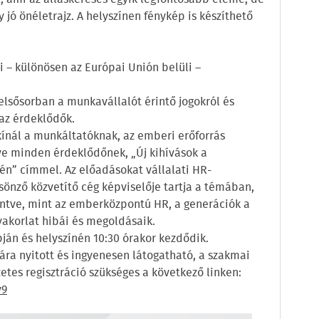
jó önéletrajz. A helyszínen fénykép is készíthető
i – különösen az Európai Unión belüli –
elsősorban a munkavállalót érintő jogokról és
az érdeklődők.
kínál a munkáltatóknak, az emberi erőforrás
ve minden érdeklődőnek, „Új kihívások a
én” címmel. Az előadásokat vállalati HR-
nző közvetítő cég képviselője tartja a témában,
intve, mint az emberközpontú HR, a generációk a
akorlat hibái és megoldásaik.
ján és helyszínén 10:30 órakor kezdődik.
a nyitott és ingyenesen látogatható, a szakmai
tes regisztráció szükséges a következő linken:
y9