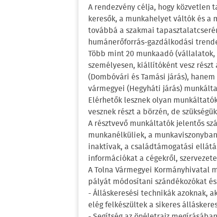
A rendezvény célja, hogy közvetlen t
keresők, a munkahelyet váltók és a 
továbbá a szakmai tapasztalatcserér
humánerőforrás-gazdálkodási trend
Több mint 20 munkaadó (vállalatok, 
személyesen, kiállítóként vesz rész
(Dombóvári és Tamási járás), hanem 
vármegyei (Hegyháti járás) munkálta
Elérhetők lesznek olyan munkáltatók
vesznek részt a börzén, de szükségü
A résztvevő munkáltatók jelentős szá
munkanélküliek, a munkaviszonyban á
inaktívak, a családtámogatási ellátá
információkat a cégekről, szervezete
A Tolna Vármegyei Kormányhivatal mu
pályát módosítani szándékozókat és 
- Álláskeresési technikák azoknak, 
elég felkészültek a sikeres álláskeres
- Segítség az önéletrajz megírásába