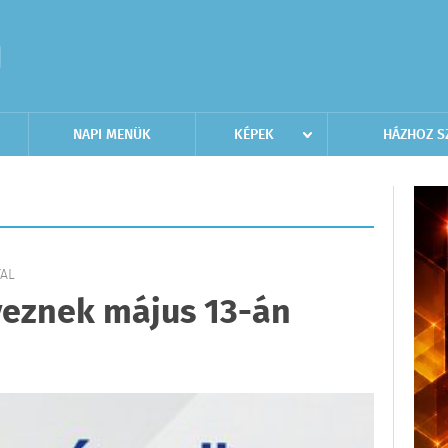
NAPI MENÜK
KÉPEK
HÁZHOZ S
TAL
veznek május 13-án