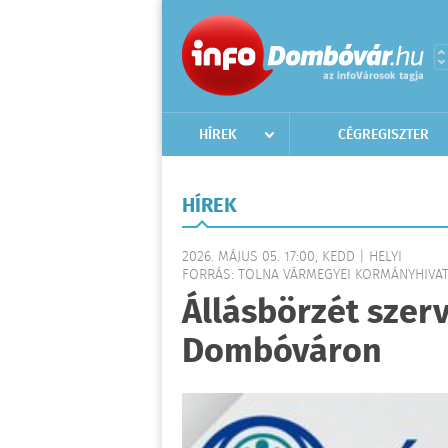
HÍREK
CÉGREGISZTER
HÍREK
2026. MÁJUS 05. 17:00, KEDD | HELYI
FORRÁS: TOLNA VÁRMEGYEI KORMÁNYHIVA
Állásbörzét szer
Dombóváron