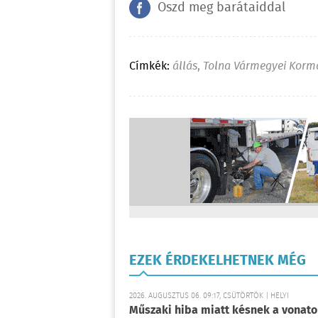
Oszd meg barátaiddal
Címkék:
állás
,
Tolna Vármegyei Korm
EZEK ÉRDEKELHETNEK MÉG
2026. AUGUSZTUS 06. 09:17, CSÜTÖRTÖK | HELYI
Műszaki hiba miatt késnek a vonato