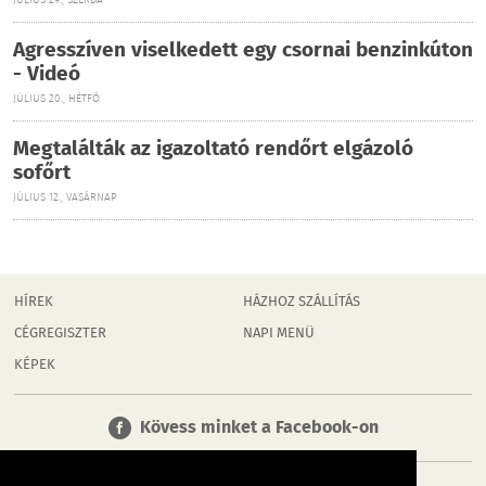
JÚLIUS 29., SZERDA
Agresszíven viselkedett egy csornai benzinkúton
- Videó
JÚLIUS 20., HÉTFŐ
Megtalálták az igazoltató rendőrt elgázoló
sofőrt
JÚLIUS 12., VASÁRNAP
HÍREK
HÁZHOZ SZÁLLÍTÁS
CÉGREGISZTER
NAPI MENÜ
KÉPEK
Kövess minket a Facebook-on