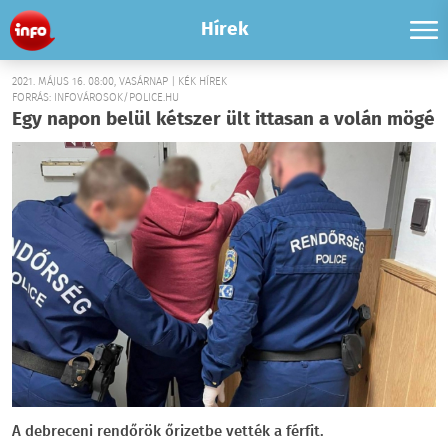
Hírek
2021. MÁJUS 16. 08:00, VASÁRNAP | KÉK HÍREK
FORRÁS: INFOVÁROSOK/POLICE.HU
Egy napon belül kétszer ült ittasan a volán mögé
A debreceni rendőrök őrizetbe vették a férfit.