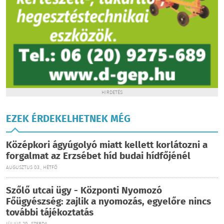
HIRDETÉS
EZEK ÉRDEKELHETNEK MÉG
Középkori ágyúgolyó miatt kellett korlátozni a
forgalmat az Erzsébet híd budai hídfőjénél
AUGUSZTUS 03., HÉTFŐ
Szőlő utcai ügy - Központi Nyomozó
Főügyészség: zajlik a nyomozás, egyelőre nincs
további tájékoztatás