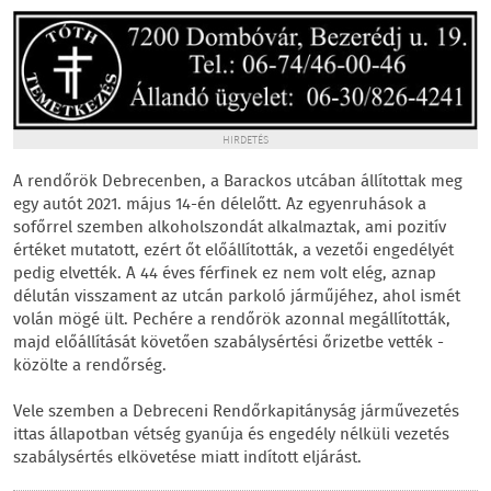
HIRDETÉS
A rendőrök Debrecenben, a Barackos utcában állítottak meg
egy autót 2021. május 14-én délelőtt. Az egyenruhások a
sofőrrel szemben alkoholszondát alkalmaztak, ami pozitív
értéket mutatott, ezért őt előállították, a vezetői engedélyét
pedig elvették. A 44 éves férfinek ez nem volt elég, aznap
délután visszament az utcán parkoló járműjéhez, ahol ismét
volán mögé ült. Pechére a rendőrök azonnal megállították,
majd előállítását követően szabálysértési őrizetbe vették -
közölte a rendőrség.
Vele szemben a Debreceni Rendőrkapitányság járművezetés
ittas állapotban vétség gyanúja és engedély nélküli vezetés
szabálysértés elkövetése miatt indított eljárást.