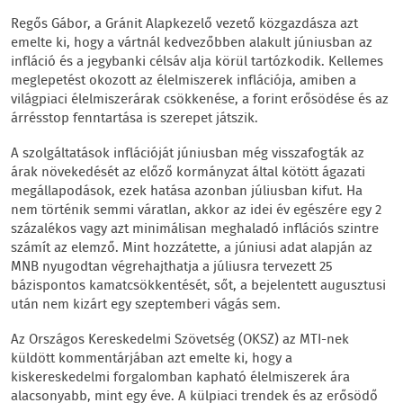
Regős Gábor, a Gránit Alapkezelő vezető közgazdásza azt
emelte ki, hogy a vártnál kedvezőbben alakult júniusban az
infláció és a jegybanki célsáv alja körül tartózkodik. Kellemes
meglepetést okozott az élelmiszerek inflációja, amiben a
világpiaci élelmiszerárak csökkenése, a forint erősödése és az
árrésstop fenntartása is szerepet játszik.
A szolgáltatások inflációját júniusban még visszafogták az
árak növekedését az előző kormányzat által kötött ágazati
megállapodások, ezek hatása azonban júliusban kifut. Ha
nem történik semmi váratlan, akkor az idei év egészére egy 2
százalékos vagy azt minimálisan meghaladó inflációs szintre
számít az elemző. Mint hozzátette, a júniusi adat alapján az
MNB nyugodtan végrehajthatja a júliusra tervezett 25
bázispontos kamatcsökkentését, sőt, a bejelentett augusztusi
után nem kizárt egy szeptemberi vágás sem.
Az Országos Kereskedelmi Szövetség (OKSZ) az MTI-nek
küldött kommentárjában azt emelte ki, hogy a
kiskereskedelmi forgalomban kapható élelmiszerek ára
alacsonyabb, mint egy éve. A külpiaci trendek és az erősödő