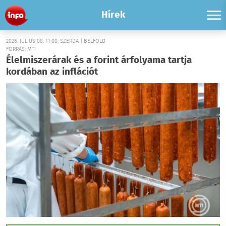
Hírek
2026. JÚLIUS 08. 11:00, SZERDA | BELFÖLD
FORRÁS: MTI
Élelmiszerárak és a forint árfolyama tartja
kordában az inflációt