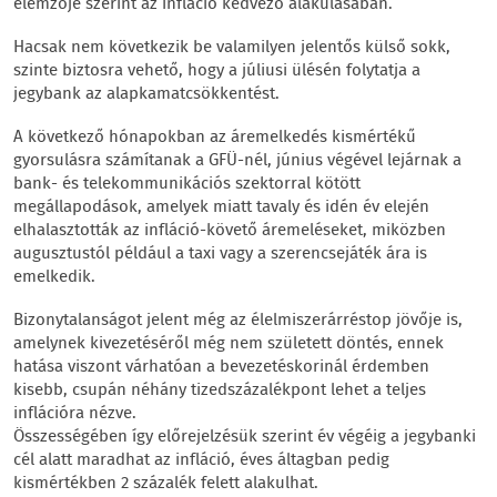
elemzője szerint az infláció kedvező alakulásában.
Hacsak nem következik be valamilyen jelentős külső sokk,
szinte biztosra vehető, hogy a júliusi ülésén folytatja a
jegybank az alapkamatcsökkentést.
A következő hónapokban az áremelkedés kismértékű
gyorsulásra számítanak a GFÜ-nél, június végével lejárnak a
bank- és telekommunikációs szektorral kötött
megállapodások, amelyek miatt tavaly és idén év elején
elhalasztották az infláció-követő áremeléseket, miközben
augusztustól például a taxi vagy a szerencsejáték ára is
emelkedik.
Bizonytalanságot jelent még az élelmiszerárréstop jövője is,
amelynek kivezetéséről még nem született döntés, ennek
hatása viszont várhatóan a bevezetéskorinál érdemben
kisebb, csupán néhány tizedszázalékpont lehet a teljes
inflációra nézve.
Összességében így előrejelzésük szerint év végéig a jegybanki
cél alatt maradhat az infláció, éves áltagban pedig
kismértékben 2 százalék felett alakulhat.