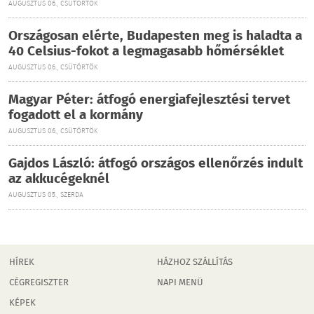
AUGUSZTUS 06., CSÜTÖRTÖK
Országosan elérte, Budapesten meg is haladta a
40 Celsius-fokot a legmagasabb hőmérséklet
AUGUSZTUS 06., CSÜTÖRTÖK
Magyar Péter: átfogó energiafejlesztési tervet
fogadott el a kormány
AUGUSZTUS 06., CSÜTÖRTÖK
Gajdos László: átfogó országos ellenőrzés indult
az akkucégeknél
AUGUSZTUS 05., SZERDA
HÍREK
HÁZHOZ SZÁLLÍTÁS
CÉGREGISZTER
NAPI MENÜ
KÉPEK