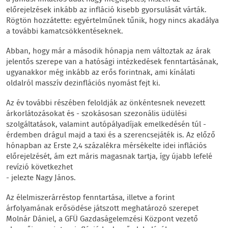
előrejelzések inkább az infláció kisebb gyorsulását várták.
Rögtön hozzátette: egyértelműnek tűnik, hogy nincs akadálya
a további kamatcsökkentéseknek.
Abban, hogy már a második hónapja nem változtak az árak
jelentős szerepe van a hatósági intézkedések fenntartásának,
ugyanakkor még inkább az erős forintnak, ami kínálati
oldalról masszív dezinflációs nyomást fejt ki.
Az év további részében feloldják az önkéntesnek nevezett
árkorlátozásokat és - szokásosan szezonális üdülési
szolgáltatások, valamint autópályadíjak emelkedésén túl -
érdemben drágul majd a taxi és a szerencsejáték is. Az előző
hónapban az Erste 2,4 százalékra mérsékelte idei inflációs
előrejelzését, ám ezt máris magasnak tartja, így újabb lefelé
revízió következhet
- jelezte Nagy János.
Az élelmiszerárréstop fenntartása, illetve a forint
árfolyamának erősödése játszott meghatározó szerepet
Molnár Dániel, a GFÜ Gazdaságelemzési Központ vezető