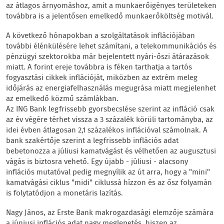
az átlagos árnyomáshoz, amit a munkaerőigényes területeken
továbbra is a jelentősen emelkedő munkaerőköltség motivál.
A következő hónapokban a szolgáltatások inflációjában
további élénkülésére lehet számítani, a telekommunikációs és
pénzügyi szektorokba már bejelentett nyári-őszi átárazások
miatt. A forint ereje továbbra is féken tarthatja a tartós
fogyasztási cikkek inflációját, miközben az extrém meleg
időjárás az energiafelhasználás megugrása miatt megjelenhet
az emelkedő közmű számlákban.
Az ING Bank legfrissebb gyorsbecslése szerint az infláció csak
az év végére térhet vissza a 3 százalék körüli tartományba, az
idei évben átlagosan 2,1 százalékos inflációval számolnak. A
bank szakértője szerint a legfrissebb inflációs adat
bebetonozza a júliusi kamatvágást és vélhetően az augusztusi
vágás is biztosra vehető. Egy újabb - júliusi - alacsony
inflációs mutatóval pedig megnyílik az út arra, hogy a "mini"
kamatvágási ciklus "midi" ciklussá hízzon és az ősz folyamán
is folytatódjon a monetáris lazítás.
Nagy János, az Erste Bank makrogazdasági elemzője számára
a júniusi inflációs adat nagy meglepetés, hiszen az