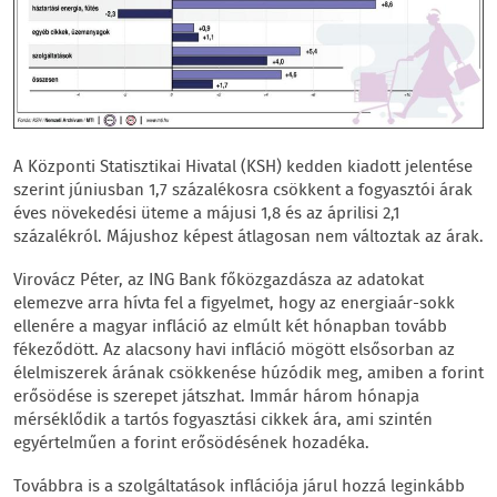
A Központi Statisztikai Hivatal (KSH) kedden kiadott jelentése
szerint júniusban 1,7 százalékosra csökkent a fogyasztói árak
éves növekedési üteme a májusi 1,8 és az áprilisi 2,1
százalékról. Májushoz képest átlagosan nem változtak az árak.
Virovácz Péter, az ING Bank főközgazdásza az adatokat
elemezve arra hívta fel a figyelmet, hogy az energiaár-sokk
ellenére a magyar infláció az elmúlt két hónapban tovább
fékeződött. Az alacsony havi infláció mögött elsősorban az
élelmiszerek árának csökkenése húzódik meg, amiben a forint
erősödése is szerepet játszhat. Immár három hónapja
mérséklődik a tartós fogyasztási cikkek ára, ami szintén
egyértelműen a forint erősödésének hozadéka.
Továbbra is a szolgáltatások inflációja járul hozzá leginkább