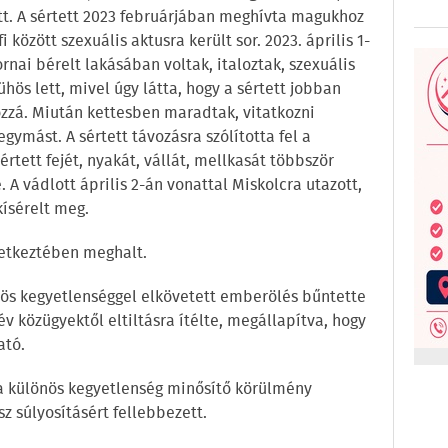
. A sértett 2023 februárjában meghívta magukhoz
között szexuális aktusra került sor. 2023. április 1-
nai bérelt lakásában voltak, italoztak, szexuális
ühös lett, mivel úgy látta, hogy a sértett jobban
ozzá. Miután kettesben maradtak, vitatkozni
ymást. A sértett távozásra szólította fel a
értett fejét, nyakát, vállát, mellkasát többször
 A vádlott április 2-án vonattal Miskolcra utazott,
ísérelt meg.
vetkeztében meghalt.
nös kegyetlenséggel elkövetett emberölés bűntette
v közügyektől eltiltásra ítélte, megállapítva, hogy
ató.
e a különös kegyetlenség minősítő körülmény
z súlyosításért fellebbezett.