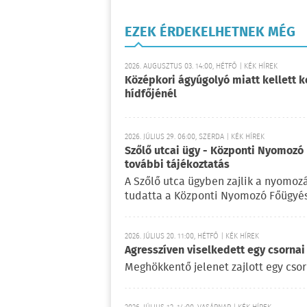
EZEK ÉRDEKELHETNEK MÉG
2026. AUGUSZTUS 03. 14:00, HÉTFŐ | KÉK HÍREK
Középkori ágyúgolyó miatt kellett k
hídfőjénél
2026. JÚLIUS 29. 06:00, SZERDA | KÉK HÍREK
Szőlő utcai ügy - Központi Nyomozó 
további tájékoztatás
A Szőlő utca ügyben zajlik a nyomoz
tudatta a Központi Nyomozó Főügyés
2026. JÚLIUS 20. 11:00, HÉTFŐ | KÉK HÍREK
Agresszíven viselkedett egy csornai
Meghökkentő jelenet zajlott egy cso