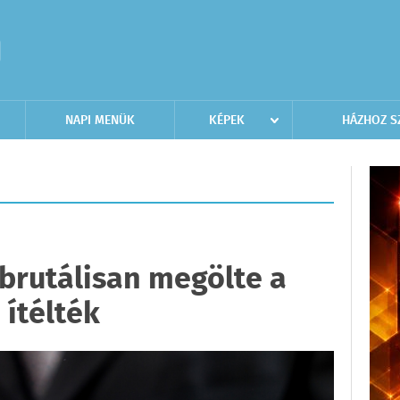
NAPI MENÜK
KÉPEK
HÁZHOZ S
brutálisan megölte a
 ítélték