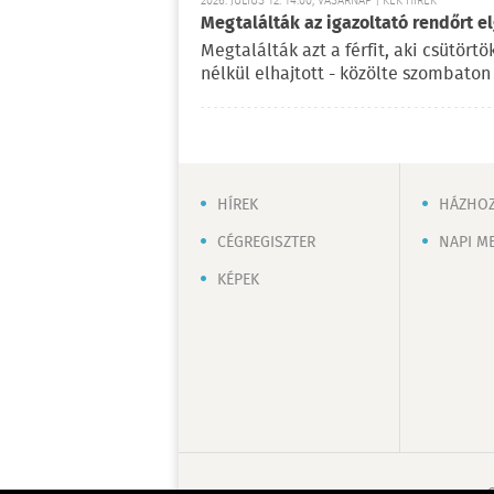
2026. JÚLIUS 12. 14:00, VASÁRNAP | KÉK HÍREK
Megtalálták az igazoltató rendőrt el
Megtalálták azt a férfit, aki csütört
nélkül elhajtott - közölte szombato
HÍREK
HÁZHOZ
CÉGREGISZTER
NAPI M
KÉPEK