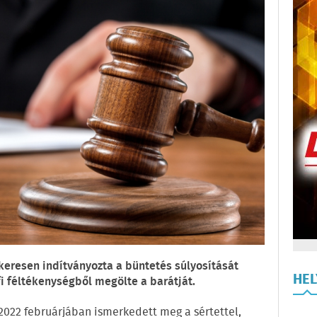
ikeresen indítványozta a büntetés súlyosítását
HE
i féltékenységből megölte a barátját.
t 2022 februárjában ismerkedett meg a sértettel,