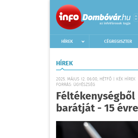
HÍREK
CÉGREGISZTER
HÍREK
2025. MÁJUS 12. 06:00, HÉTFŐ | KÉK HÍREK
FORRÁS: ÜGYÉSZSÉG
Féltékenységből 
barátját - 15 évre