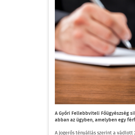
A Győri Fellebbviteli Főügyészség s
abban az ügyben, amelyben egy férf
A jogerős tényállás szerint a vádlot