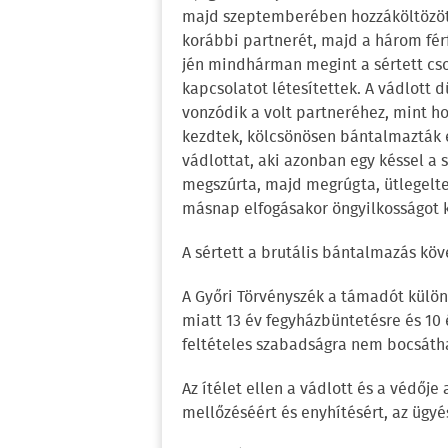
majd szeptemberében hozzáköltözött
korábbi partnerét, majd a három férfi 
jén mindhárman megint a sértett csor
kapcsolatot létesítettek. A vádlott d
vonzódik a volt partneréhez, mint h
kezdtek, kölcsönösen bántalmazták eg
vádlottat, aki azonban egy késsel a s
megszúrta, majd megrúgta, ütlegelte.
másnap elfogásakor öngyilkosságot k
A sértett a brutális bántalmazás kö
A Győri Törvényszék a támadót külö
miatt 13 év fegyházbüntetésre és 10 é
feltételes szabadságra nem bocsáth
Az ítélet ellen a vádlott és a védőj
mellőzéséért és enyhítésért, az ügyés