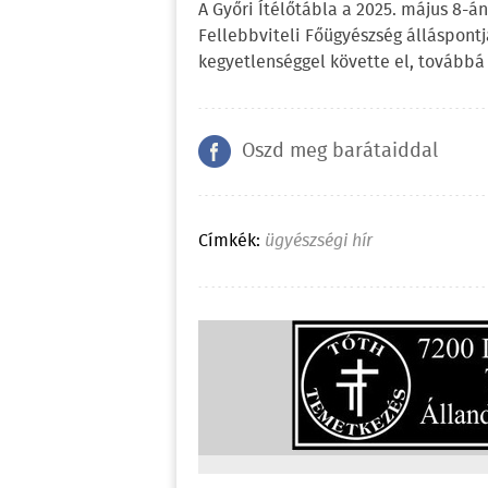
A Győri Ítélőtábla a 2025. május 8-á
Fellebbviteli Főügyészség álláspontj
kegyetlenséggel követte el, továbbá
Oszd meg barátaiddal
Címkék:
ügyészségi hír