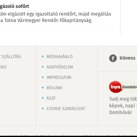
gázoló sofőrt
ökön elgázolt egy igazoltató rendőrt, majd megállás
n a Tolna Vármegyei Rendőr-főkapitányság.
 SZÁLLÍTÁS
MÉDIAAJÁNLÓ
Kövess 
ENÜ
ADATVÉDELEM
IMPRESSZUM
RÓLUNK
ÁSZF
Tudj meg töb
képek, napi
COOKIE SZABÁLYZAT
Dombóvár
Copyright InfoVárosok. Minden jog fenntartva. | Web design & arculat by
Voo