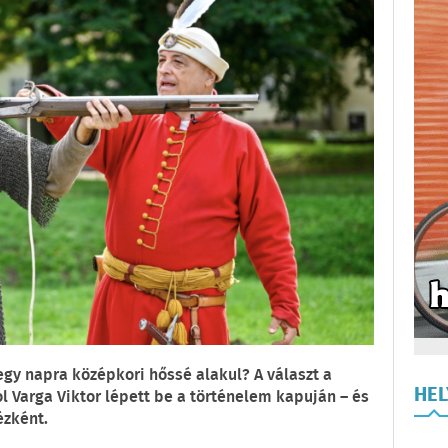
gy napra középkori hőssé alakul? A választ a
HE
hol Varga Viktor lépett be a történelem kapuján – és
ézként.