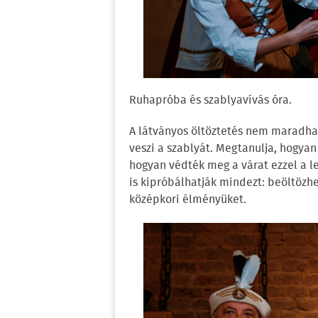
Ruhapróba és szablyavívás óra.
A látványos öltöztetés nem maradhat
veszi a szablyát. Megtanulja, hogyan 
hogyan védték meg a várat ezzel a l
is kipróbálhatják mindezt: beöltözhe
középkori élményüket.