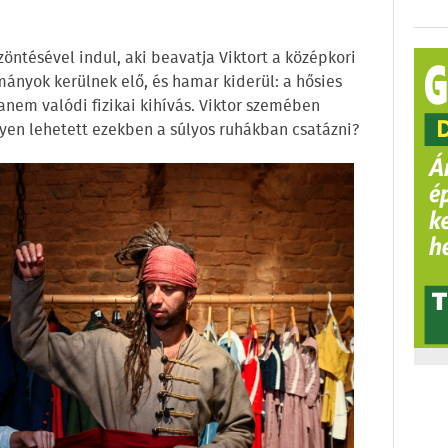
öntésével indul, aki beavatja Viktort a középkori
mányok kerülnek elő, és hamar kiderül: a hősies
nem valódi fizikai kihívás. Viktor szemében
lyen lehetett ezekben a súlyos ruhákban csatázni?