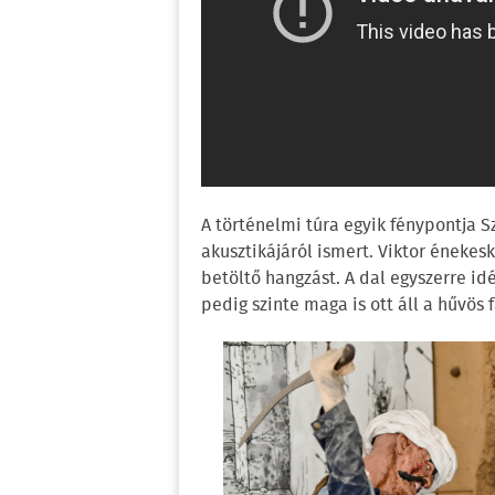
A történelmi túra egyik fénypontja 
akusztikájáról ismert. Viktor énekes
betöltő hangzást. A dal egyszerre idé
pedig szinte maga is ott áll a hűvös f