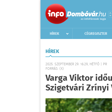
HÍREK
CÉGREGISZTER
HÍREK
2025. SZEPTEMBER 29. 16:29, HÉTFŐ | PR
FORRÁS: (X)
Varga Viktor időu
Szigetvári Zrínyi