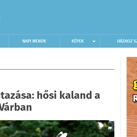
NAPI MENÜK
KÉPEK
HÁZHOZ S
tazása: hősi kaland a
 Várban