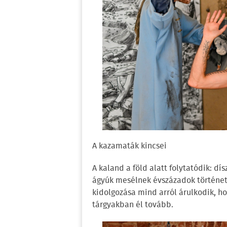
A kazamaták kincsei
A kaland a föld alatt folytatódik: d
ágyúk mesélnek évszázadok történetér
kidolgozása mind arról árulkodik, 
tárgyakban él tovább.