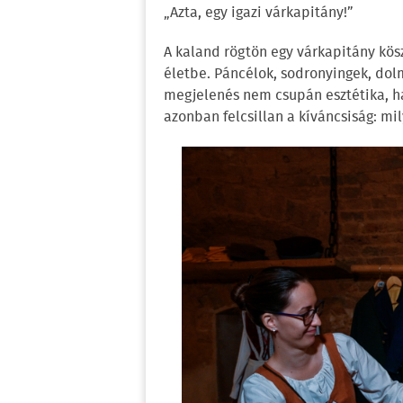
„Azta, egy igazi várkapitány!”
A kaland rögtön egy várkapitány kösz
életbe. Páncélok, sodronyingek, dol
megjelenés nem csupán esztétika, ha
azonban felcsillan a kíváncsiság: mi