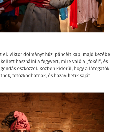
 el: Viktor dolmányt húz, páncélt kap, majd kezébe
kellett használni a fegyvert, mire való a „fokél”, és
egendás eszközzel. Közben kiderül, hogy a látogatók
tnek, fotózkodhatnak, és hazavihetik saját