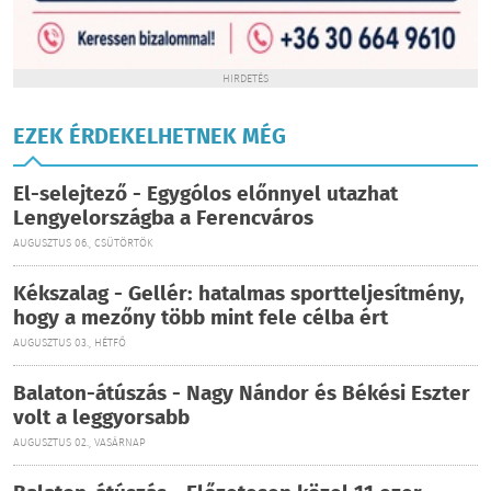
HIRDETÉS
EZEK ÉRDEKELHETNEK MÉG
El-selejtező - Egygólos előnnyel utazhat
Lengyelországba a Ferencváros
AUGUSZTUS 06., CSÜTÖRTÖK
Kékszalag - Gellér: hatalmas sportteljesítmény,
hogy a mezőny több mint fele célba ért
AUGUSZTUS 03., HÉTFŐ
Balaton-átúszás - Nagy Nándor és Békési Eszter
volt a leggyorsabb
AUGUSZTUS 02., VASÁRNAP