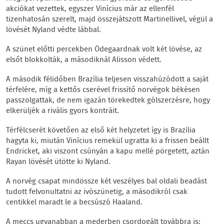
akciókat vezettek, egyszer Vinícius már az ellenfél
tizenhatosán szerelt, majd összejátszott Martinellivel, végül a
lövését Nyland védte lábbal.
A szünet előtti percekben Ödegaardnak volt két lövése, az
elsőt blokkolták, a másodiknál Alisson védett.
A második félidőben Brazília teljesen visszahúzódott a saját
térfelére, míg a kettős cserével frissítő norvégok békésen
passzolgattak, de nem igazán törekedtek gólszerzésre, hogy
elkerüljék a rivális gyors kontráit.
Térfélcserét követően az első két helyzetet így is Brazília
hagyta ki, miután Vinícius remekül ugratta ki a frissen beállt
Endricket, aki viszont csúnyán a kapu mellé pörgetett, aztán
Rayan lövését ütötte ki Nyland.
A norvég csapat mindössze két veszélyes bal oldali beadást
tudott felvonultatni az ivószünetig, a másodikról csak
centikkel maradt le a becsúszó Haaland.
A meccs ugyanabban a mederben csordogált továbbra is: