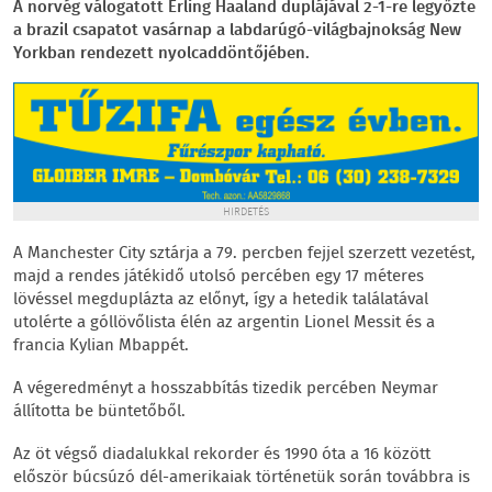
A norvég válogatott Erling Haaland duplájával 2-1-re legyőzte
a brazil csapatot vasárnap a labdarúgó-világbajnokság New
Yorkban rendezett nyolcaddöntőjében.
HIRDETÉS
A Manchester City sztárja a 79. percben fejjel szerzett vezetést,
majd a rendes játékidő utolsó percében egy 17 méteres
lövéssel megduplázta az előnyt, így a hetedik találatával
utolérte a góllövőlista élén az argentin Lionel Messit és a
francia Kylian Mbappét.
A végeredményt a hosszabbítás tizedik percében Neymar
állította be büntetőből.
Az öt végső diadalukkal rekorder és 1990 óta a 16 között
először búcsúzó dél-amerikaiak történetük során továbbra is