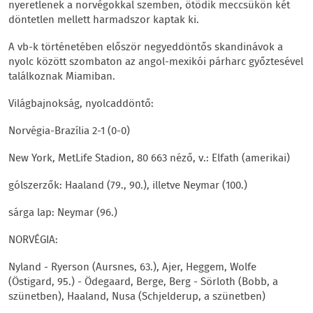
nyeretlenek a norvégokkal szemben, ötödik meccsükön két
döntetlen mellett harmadszor kaptak ki.
A vb-k történetében először negyeddöntős skandinávok a
nyolc között szombaton az angol-mexikói párharc győztesével
találkoznak Miamiban.
Világbajnokság, nyolcaddöntő:
Norvégia-Brazília 2-1 (0-0)
New York, MetLife Stadion, 80 663 néző, v.: Elfath (amerikai)
gólszerzők: Haaland (79., 90.), illetve Neymar (100.)
sárga lap: Neymar (96.)
NORVÉGIA:
Nyland - Ryerson (Aursnes, 63.), Ajer, Heggem, Wolfe
(Östigard, 95.) - Ödegaard, Berge, Berg - Sörloth (Bobb, a
szünetben), Haaland, Nusa (Schjelderup, a szünetben)