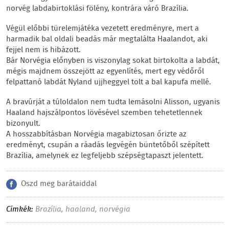
norvég labdabirtoklási fölény, kontrára váró Brazília.
Végül előbbi türelemjátéka vezetett eredményre, mert a
harmadik bal oldali beadás már megtalálta Haalandot, aki
fejjel nem is hibázott.
Bár Norvégia előnyben is viszonylag sokat birtokolta a labdát,
mégis majdnem összejött az egyenlítés, mert egy védőről
felpattanó labdát Nyland ujjheggyel tolt a bal kapufa mellé.
A bravúrját a túloldalon nem tudta lemásolni Alisson, ugyanis
Haaland hajszálpontos lövésével szemben tehetetlennek
bizonyult.
A hosszabbításban Norvégia magabiztosan őrizte az
eredményt, csupán a ráadás legvégén büntetőből szépített
Brazília, amelynek ez legfeljebb szépségtapaszt jelentett.
Oszd meg barátaiddal
Címkék:
Brazília
,
haaland
,
norvégia