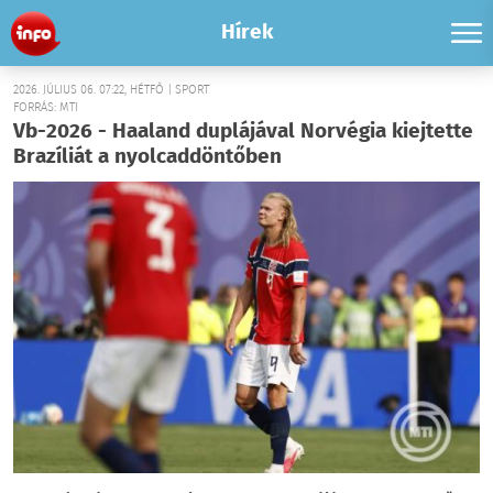
Hírek
2026. JÚLIUS 06. 07:22, HÉTFŐ | SPORT
FORRÁS: MTI
Vb-2026 - Haaland duplájával Norvégia kiejtette
Brazíliát a nyolcaddöntőben