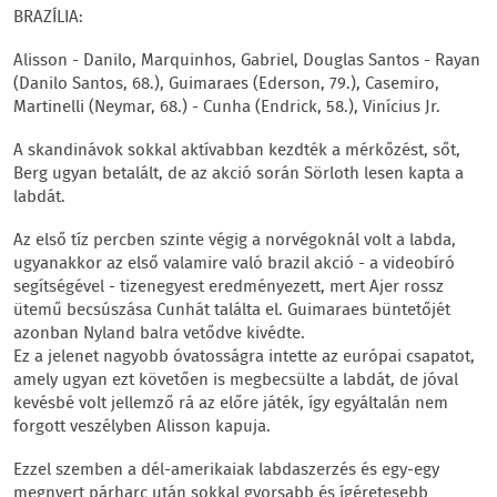
BRAZÍLIA:
Alisson - Danilo, Marquinhos, Gabriel, Douglas Santos - Rayan
(Danilo Santos, 68.), Guimaraes (Ederson, 79.), Casemiro,
Martinelli (Neymar, 68.) - Cunha (Endrick, 58.), Vinícius Jr.
A skandinávok sokkal aktívabban kezdték a mérkőzést, sőt,
Berg ugyan betalált, de az akció során Sörloth lesen kapta a
labdát.
Az első tíz percben szinte végig a norvégoknál volt a labda,
ugyanakkor az első valamire való brazil akció - a videobíró
segítségével - tizenegyest eredményezett, mert Ajer rossz
ütemű becsúszása Cunhát találta el. Guimaraes büntetőjét
azonban Nyland balra vetődve kivédte.
Ez a jelenet nagyobb óvatosságra intette az európai csapatot,
amely ugyan ezt követően is megbecsülte a labdát, de jóval
kevésbé volt jellemző rá az előre játék, így egyáltalán nem
forgott veszélyben Alisson kapuja.
Ezzel szemben a dél-amerikaiak labdaszerzés és egy-egy
megnyert párharc után sokkal gyorsabb és ígéretesebb