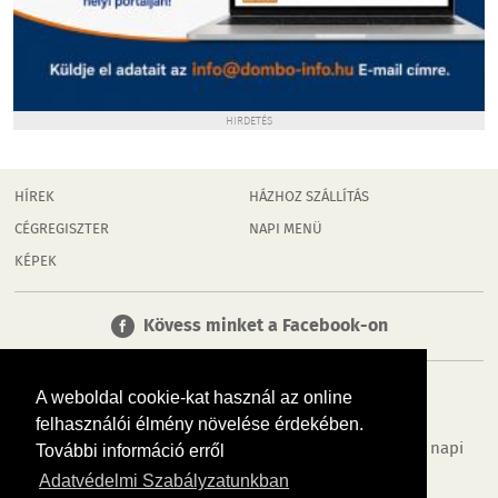
HIRDETÉS
HÍREK
HÁZHOZ SZÁLLÍTÁS
CÉGREGISZTER
NAPI MENÜ
KÉPEK
Kövess minket a Facebook-on
A weboldal cookie-kat használ az online
felhasználói élmény növelése érdekében.
Tudj meg többet városodról! Hírek, programok, képek, napi
További információ erről
menü, cégek…. és minden, ami Dombóvár
Adatvédelmi Szabályzatunkban