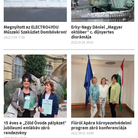
Megnyitott az ELECTRO4YOU
Erky-Nagy Dániel „Magyar
Műszaki Szaküzlet Dombóváron!
október” c. díjnyertes
diorámája
2022.11.09, 11:38
2022.10.26, 09:23
15 éves a „Zöld Óvoda pályázat”
Fiúról Apára környezetvédelmi
jubileumi emlékév záró
program záró konferenciája
rendezvény
2022.05.10, 08:59