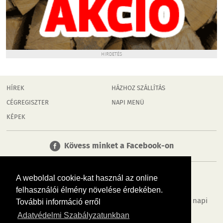
HIRDETÉS
HÍREK
HÁZHOZ SZÁLLÍTÁS
CÉGREGISZTER
NAPI MENÜ
KÉPEK
Kövess minket a Facebook-on
A weboldal cookie-kat használ az online
felhasználói élmény növelése érdekében.
Tudj meg többet városodról! Hírek, programok, képek, napi
További információ erről
menü, cégek…. és minden, ami Dombóvár
Adatvédelmi Szabályzatunkban