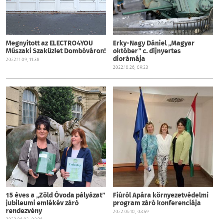
Megnyitott az ELECTRO4YOU
Erky-Nagy Dániel „Magyar
Műszaki Szaküzlet Dombóváron!
október” c. díjnyertes
diorámája
2022.11.09, 11:38
2022.10.26, 09:23
15 éves a „Zöld Óvoda pályázat”
Fiúról Apára környezetvédelmi
jubileumi emlékév záró
program záró konferenciája
rendezvény
2022.05.10, 08:59