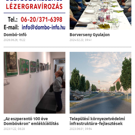
Dombó-Infó
Borverseny Gyulajon
2026.06.26, 15:22
2024.02.23, 09:41
„Az eszperantó 100 éve
Települési környezetvédelmi
Dombóváron” emlékkiállítás
infrastruktúra-fejlesztések
2023.11.22, 08:28
2023.06.01, 09:54