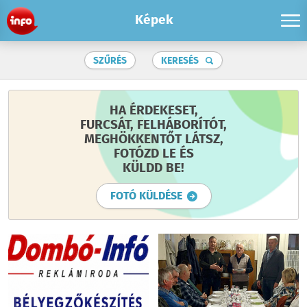
Képek
SZŰRÉS
KERESÉS
HA ÉRDEKESET,
FURCSÁT, FELHÁBORÍTÓT,
MEGHÖKKENTŐT LÁTSZ,
FOTÓZD LE ÉS
KÜLDD BE!
FOTÓ KÜLDÉSE