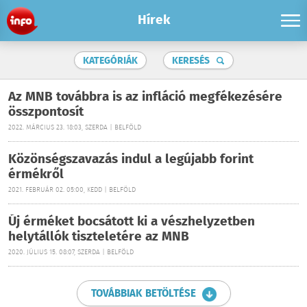
Hírek
KATEGÓRIÁK
KERESÉS
Az MNB továbbra is az infláció megfékezésére
összpontosít
2022. MÁRCIUS 23. 18:03, SZERDA | BELFÖLD
Közönségszavazás indul a legújabb forint
érmékről
2021. FEBRUÁR 02. 05:00, KEDD | BELFÖLD
Új érméket bocsátott ki a vészhelyzetben
helytállók tiszteletére az MNB
2020. JÚLIUS 15. 08:07, SZERDA | BELFÖLD
TOVÁBBIAK BETÖLTÉSE