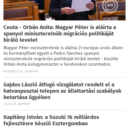
Ceuta - Orbán Anita: Magyar Péter is aláírta a
spanyol miniszterelnök migrációs politikáját
bíráló levelet
Magyar Péter miniszterelnök is aláírta 21 európai uniós állam-
és kormányfővel együtt a Pedro Sánchez spanyol
miniszterelnök migrációs politikáját bíráló levelet - közölte
Orbán Anita külügyminiszter a Facebookon szombaton.
AUGUSZTUS 02., VASÁRNAP
Gajdos László átfogó vizsgálatot rendelt el a
hatvanpusztai telepen az állattartási szabályok
betartása ügyében
JÚLIUS 25., SZOMBAT
Kapitány István: a Suzuki 76 milliárdos
fejlesztésre készül Esztergomban