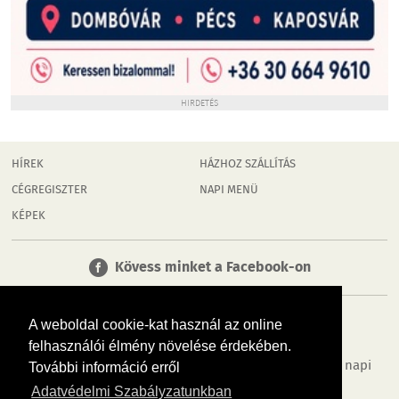
HIRDETÉS
HÍREK
HÁZHOZ SZÁLLÍTÁS
CÉGREGISZTER
NAPI MENÜ
KÉPEK
Kövess minket a Facebook-on
A weboldal cookie-kat használ az online
felhasználói élmény növelése érdekében.
Tudj meg többet városodról! Hírek, programok, képek, napi
További információ erről
menü, cégek…. és minden, ami Dombóvár
Adatvédelmi Szabályzatunkban