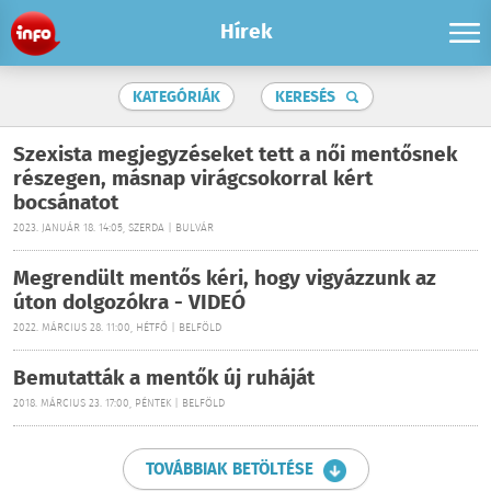
Hírek
KATEGÓRIÁK
KERESÉS
Szexista megjegyzéseket tett a női mentősnek
részegen, másnap virágcsokorral kért
bocsánatot
2023. JANUÁR 18. 14:05, SZERDA | BULVÁR
Megrendült mentős kéri, hogy vigyázzunk az
úton dolgozókra - VIDEÓ
2022. MÁRCIUS 28. 11:00, HÉTFŐ | BELFÖLD
Bemutatták a mentők új ruháját
2018. MÁRCIUS 23. 17:00, PÉNTEK | BELFÖLD
TOVÁBBIAK BETÖLTÉSE