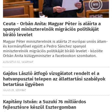
Ceuta - Orbán Anita: Magyar Péter is aláírta a
spanyol miniszterelnök migrációs politikáját
bíráló levelet
Magyar Péter miniszterelnök is aláírta 21 európai uniós állam-
és kormányfővel együtt a Pedro Sánchez spanyol
miniszterelnök migrációs politikáját bíráló levelet - közölte
Orbán Anita külügyminiszter a Facebookon szombaton.
AUGUSZTUS 02., VASÁRNAP
Gajdos László átfogó vizsgálatot rendelt el a
hatvanpusztai telepen az állattartási szabályok
betartása ügyében
JÚLIUS 25., SZOMBAT
Kapitány István: a Suzuki 76 milliárdos
fejlesztésre készül Esztergomban