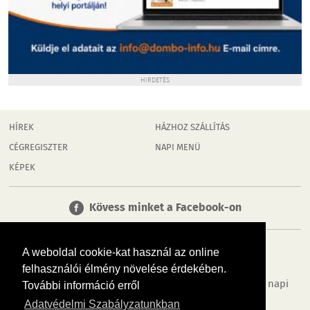
HIRDETÉS
HÍREK
HÁZHOZ SZÁLLÍTÁS
CÉGREGISZTER
NAPI MENÜ
KÉPEK
Kövess minket a Facebook-on
A weboldal cookie-kat használ az online
felhasználói élmény növelése érdekében.
Tudj meg többet városodról! Hírek, programok, képek, napi
További információ erről
menü, cégek…. és minden, ami Dombóvár
Adatvédelmi Szabályzatunkban