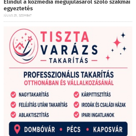
Elindul a közmédia megújulásáról szóló szakmai
egyeztetés
JÚLIUS 25., SZOMBAT