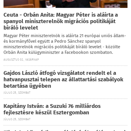
Ceuta - Orbán Anita: Magyar Péter is aláírta a
spanyol miniszterelnök migrációs politikáját
bíráló levelet
Magyar Péter miniszterelnök is aláírta 21 európai uniós állam-
és kormányfővel együtt a Pedro Sánchez spanyol
miniszterelnök migrációs politikáját bíráló levelet - közölte
Orbán Anita külügyminiszter a Facebookon szombaton.
AUGUSZTUS 02., VASÁRNAP
Gajdos László átfogó vizsgálatot rendelt el a
hatvanpusztai telepen az állattartási szabályok
betartása ügyében
JÚLIUS 25., SZOMBAT
Kapitány István: a Suzuki 76 milliárdos
fejlesztésre készül Esztergomban
JÚLIUS 25., SZOMBAT