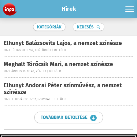
Hírek
KATEGÓRIÁK
KERESÉS
Elhunyt Balázsovits Lajos, a nemzet színésze
2023. JÚLIUS 20. 07:54, CSÜTÖRTÖK | BELFÖLD
Meghalt Törőcsik Mari, a nemzet színésze
2021. ÁPRILIS 16. 08:40, PÉNTEK | BELFÖLD
Elhunyt Andorai Péter színművész, a nemzet
színésze
2020. FEBRUÁR 01. 12:16, SZOMBAT | BELFÖLD
TOVÁBBIAK BETÖLTÉSE