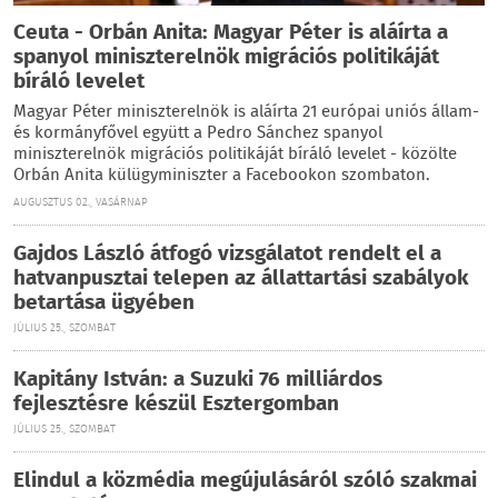
Ceuta - Orbán Anita: Magyar Péter is aláírta a
spanyol miniszterelnök migrációs politikáját
bíráló levelet
Magyar Péter miniszterelnök is aláírta 21 európai uniós állam-
és kormányfővel együtt a Pedro Sánchez spanyol
miniszterelnök migrációs politikáját bíráló levelet - közölte
Orbán Anita külügyminiszter a Facebookon szombaton.
AUGUSZTUS 02., VASÁRNAP
Gajdos László átfogó vizsgálatot rendelt el a
hatvanpusztai telepen az állattartási szabályok
betartása ügyében
JÚLIUS 25., SZOMBAT
Kapitány István: a Suzuki 76 milliárdos
fejlesztésre készül Esztergomban
JÚLIUS 25., SZOMBAT
Elindul a közmédia megújulásáról szóló szakmai