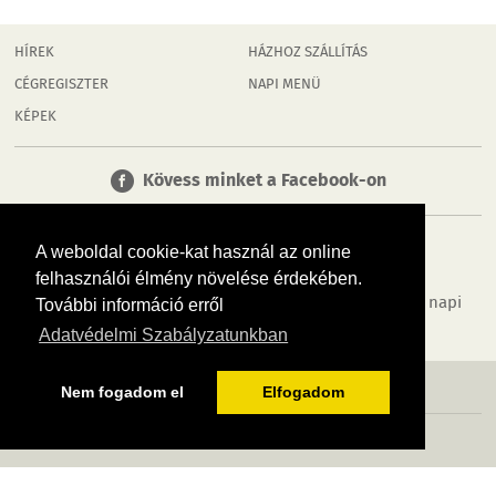
HÍREK
HÁZHOZ SZÁLLÍTÁS
CÉGREGISZTER
NAPI MENÜ
KÉPEK
Kövess minket a Facebook-on
A weboldal cookie-kat használ az online
felhasználói élmény növelése érdekében.
Tudj meg többet városodról! Hírek, programok, képek, napi
További információ erről
menü, cégek…. és minden, ami Dombóvár
Adatvédelmi Szabályzatunkban
MÉDIAAJÁNLÓ
ADATVÉDELEM
IMPRESSZUM
RÓLUNK
ÁSZF
Nem fogadom el
Elfogadom
Copyright InfoVárosok. Minden jog fenntartva. | Web design & arculat by
Voov