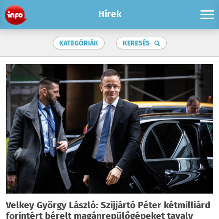
Hírek
KATEGÓRIÁK
KERESÉS
Velkey György László: Szijjártó Péter kétmilliárd
forintért bérelt magánrepülőgépeket tavaly