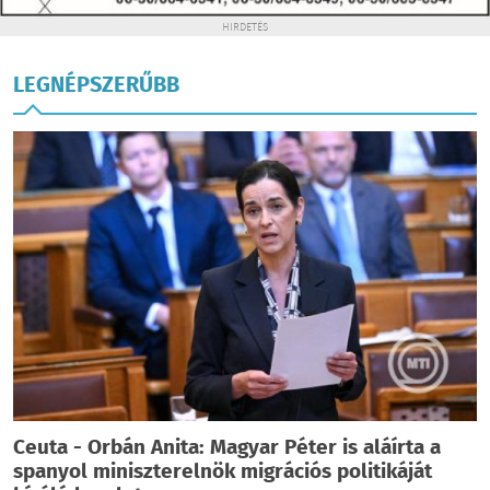
HIRDETÉS
LEGNÉPSZERŰBB
Ceuta - Orbán Anita: Magyar Péter is aláírta a
spanyol miniszterelnök migrációs politikáját