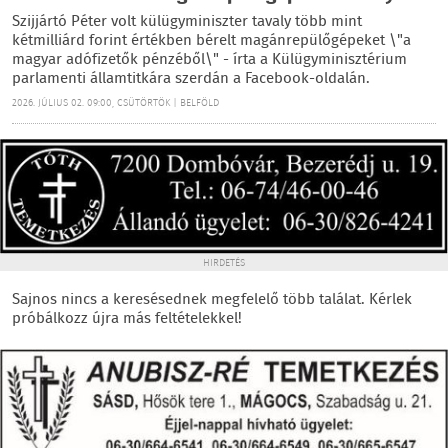
Szijjártó Péter volt külügyminiszter tavaly több mint
kétmilliárd forint értékben bérelt magánrepülőgépeket \"a
magyar adófizetők pénzéből\" - írta a Külügyminisztérium
parlamenti államtitkára szerdán a Facebook-oldalán.
2026. JÚLIUS 02. 09:00, CSÜTÖRTÖK | BELFÖLD
HIRDETÉS
Sajnos nincs a keresésednek megfelelő több találat. Kérlek
próbálkozz újra más feltételekkel!