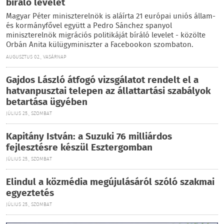
bíráló levelet
Magyar Péter miniszterelnök is aláírta 21 európai uniós állam-
és kormányfővel együtt a Pedro Sánchez spanyol
miniszterelnök migrációs politikáját bíráló levelet - közölte
Orbán Anita külügyminiszter a Facebookon szombaton.
AUGUSZTUS 02., VASÁRNAP
Gajdos László átfogó vizsgálatot rendelt el a
hatvanpusztai telepen az állattartási szabályok
betartása ügyében
JÚLIUS 25., SZOMBAT
Kapitány István: a Suzuki 76 milliárdos
fejlesztésre készül Esztergomban
JÚLIUS 25., SZOMBAT
Elindul a közmédia megújulásáról szóló szakmai
egyeztetés
JÚLIUS 25., SZOMBAT