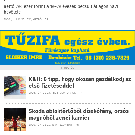
nettó 294 ezer forint a 19–29 évesek becsült átlagos havi
bevétele
2026. JÚLIUS 27. 17:24, HÉTFŐ | PR
HIRDETÉS
K&H: 5 tipp, hogy okosan gazdálkodj az
első fizetéseddel
2026. JÚNIUS 25. 15:06, CSÜTÖRTÖK | PR
Skoda ablaktörlőből diszkófény, orsós
magnóból zenei karrier
2026. JÚNIUS 20. 13:01, SZOMBAT | PR