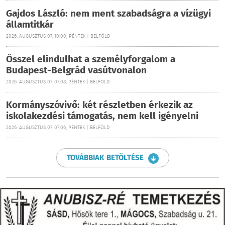
Gajdos László: nem ment szabadságra a vízügyi
államtitkár
2026. AUGUSZTUS 07. 10:00, PÉNTEK | BELFÖLD
Ősszel elindulhat a személyforgalom a
Budapest-Belgrád vasútvonalon
2026. AUGUSZTUS 07. 07:08, PÉNTEK | BELFÖLD
Kormányszóvivő: két részletben érkezik az
iskolakezdési támogatás, nem kell igényelni
2026. AUGUSZTUS 07. 07:06, PÉNTEK | BELFÖLD
TOVÁBBIAK BETÖLTÉSE