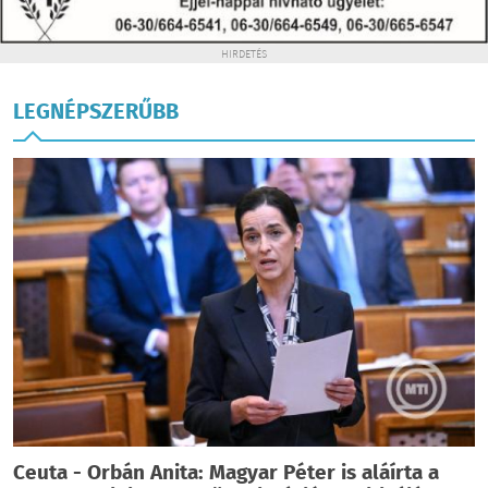
HIRDETÉS
LEGNÉPSZERŰBB
Ceuta - Orbán Anita: Magyar Péter is aláírta a