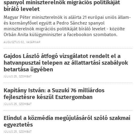
spanyol miniszterelnök migrációs politikáját
bíráló levelet
Magyar Péter miniszterelnök is aláírta 21 európai uniós állam-
és kormányfővel együtt a Pedro Sánchez spanyol
miniszterelnök migrációs politikáját bíráló levelet - közölte
Orbán Anita külügyminiszter a Facebookon szombaton.
AUGUSZTUS 02., VASÁRNAP
Gajdos László átfogó vizsgálatot rendelt el a
hatvanpusztai telepen az állattartási szabályok
betartása ügyében
JÚLIUS 25., SZOMBAT
Kapitány István: a Suzuki 76 milliárdos
fejlesztésre készül Esztergomban
JÚLIUS 25., SZOMBAT
Elindul a közmédia megújulásáról szóló szakmai
egyeztetés
JÚLIUS 25., SZOMBAT