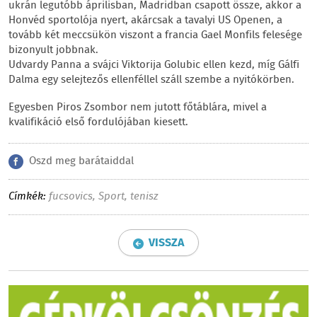
ukrán legutóbb áprilisban, Madridban csapott össze, akkor a
Honvéd sportolója nyert, akárcsak a tavalyi US Openen, a
tovább két meccsükön viszont a francia Gael Monfils felesége
bizonyult jobbnak.
Udvardy Panna a svájci Viktorija Golubic ellen kezd, míg Gálfi
Dalma egy selejtezős ellenféllel száll szembe a nyitókörben.
Egyesben Piros Zsombor nem jutott főtáblára, mivel a
kvalifikáció első fordulójában kiesett.
Oszd meg barátaiddal
Címkék:
fucsovics
,
Sport
,
tenisz
VISSZA