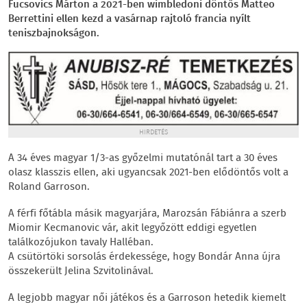
Fucsovics Márton a 2021-ben wimbledoni döntős Matteo
Berrettini ellen kezd a vasárnap rajtoló francia nyílt
teniszbajnokságon.
HIRDETÉS
A 34 éves magyar 1/3-as győzelmi mutatónál tart a 30 éves
olasz klasszis ellen, aki ugyancsak 2021-ben elődöntős volt a
Roland Garroson.
A férfi főtábla másik magyarjára, Marozsán Fábiánra a szerb
Miomir Kecmanovic vár, akit legyőzött eddigi egyetlen
találkozójukon tavaly Halléban.
A csütörtöki sorsolás érdekessége, hogy Bondár Anna újra
összekerült Jelina Szvitolinával.
A legjobb magyar női játékos és a Garroson hetedik kiemelt