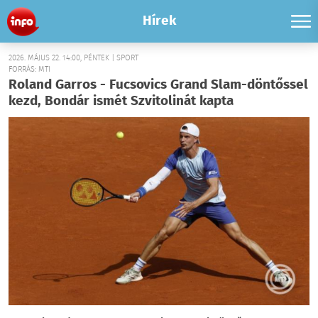
Hírek
2026. MÁJUS 22. 14:00, PÉNTEK | SPORT
FORRÁS: MTI
Roland Garros - Fucsovics Grand Slam-döntőssel
kezd, Bondár ismét Szvitolinát kapta