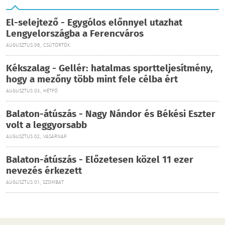
El-selejtező - Egygólos előnnyel utazhat
Lengyelországba a Ferencváros
AUGUSZTUS 06., CSÜTÖRTÖK
Kékszalag - Gellér: hatalmas sportteljesítmény,
hogy a mezőny több mint fele célba ért
AUGUSZTUS 03., HÉTFŐ
Balaton-átúszás - Nagy Nándor és Békési Eszter
volt a leggyorsabb
AUGUSZTUS 02., VASÁRNAP
Balaton-átúszás - Előzetesen közel 11 ezer
nevezés érkezett
AUGUSZTUS 01., SZOMBAT