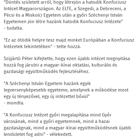
"Döntés született arról, hogy létrejön a hatodik Konfuciusz
Intézet Magyarországon. Az ELTE, a Szegedi, a Debreceni, a
Pécsi és a Miskolci Egyetem után a győri Széchenyi István
Egyetemen jön létre hazánk hatodik Konfuciusz Intézete"
- tudatta.
"Ez az ötödik helyre tesz majd minket Európában a Konfuciusz
Intézetek tekintetében" - tette hozzá.
Szijjártó Péter kifejtette, hogy ezen újabb intézet megnyitása
hozzá fog járulni a magyar-kínai oktatási, kulturális és
gazdasági együttműködés fejlesztéséhez.
"A Széchenyi István Egyetem hazánk egyik
legversenyképesebb egyeteme, amelynek a működése most
egy új tényezővel, egy új intézettel bővül"
- mondta.
"A Konfuciusz Intézet győri megalapítása mind Győr
városának, mind a győri egyetemnek, mind a hazai
gazdaságnak, mind a magyar-kínai együttműködésnek újabb
lendületet fog adni" - vélekedett.