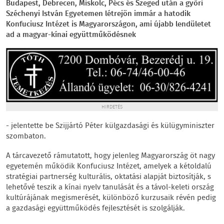
Budapest, Debrecen, Miskolc, Pécs és Szeged után a győri
Széchenyi István Egyetemen létrejön immár a hatodik
Konfuciusz Intézet is Magyarországon, ami újabb lendületet
ad a magyar-kínai együttműködésnek
HIRDETÉS
- jelentette be Szijjártó Péter külgazdasági és külügyminiszter
szombaton.
A tárcavezető rámutatott, hogy jelenleg Magyarország öt nagy
egyetemén működik Konfuciusz Intézet, amelyek a kétoldalú
stratégiai partnerség kulturális, oktatási alapját biztosítják, s
lehetővé teszik a kínai nyelv tanulását és a távol-keleti ország
kultúrájának megismerését, különböző kurzusaik révén pedig
a gazdasági együttműködés fejlesztését is szolgálják.