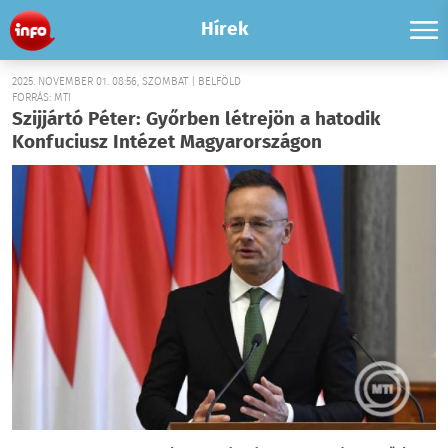
Hírek
2025. NOVEMBER 01. 08:56, SZOMBAT | BELFÖLD
FORRÁS: MTI
Szijjártó Péter: Győrben létrejön a hatodik
Konfuciusz Intézet Magyarországon