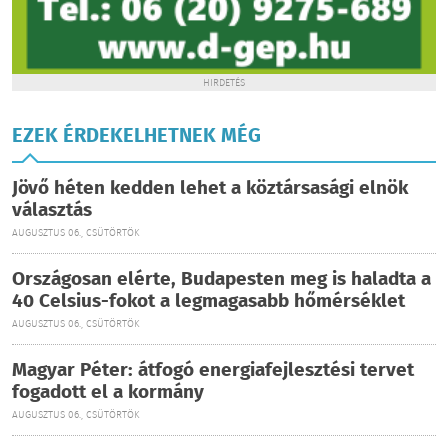
HIRDETÉS
EZEK ÉRDEKELHETNEK MÉG
Jövő héten kedden lehet a köztársasági elnök
választás
AUGUSZTUS 06., CSÜTÖRTÖK
Országosan elérte, Budapesten meg is haladta a
40 Celsius-fokot a legmagasabb hőmérséklet
AUGUSZTUS 06., CSÜTÖRTÖK
Magyar Péter: átfogó energiafejlesztési tervet
fogadott el a kormány
AUGUSZTUS 06., CSÜTÖRTÖK