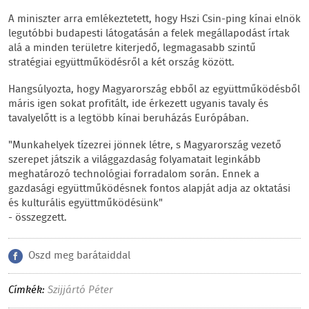
A miniszter arra emlékeztetett, hogy Hszi Csin-ping kínai elnök
legutóbbi budapesti látogatásán a felek megállapodást írtak
alá a minden területre kiterjedő, legmagasabb szintű
stratégiai együttműködésről a két ország között.
Hangsúlyozta, hogy Magyarország ebből az együttműködésből
máris igen sokat profitált, ide érkezett ugyanis tavaly és
tavalyelőtt is a legtöbb kínai beruházás Európában.
"Munkahelyek tízezrei jönnek létre, s Magyarország vezető
szerepet játszik a világgazdaság folyamatait leginkább
meghatározó technológiai forradalom során. Ennek a
gazdasági együttműködésnek fontos alapját adja az oktatási
és kulturális együttműködésünk"
- összegzett.
Oszd meg barátaiddal
Címkék:
Szijjártó Péter