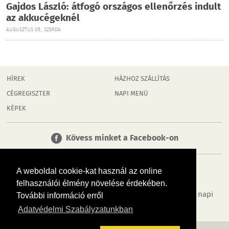
Gajdos László: átfogó országos ellenőrzés indult
az akkucégeknél
AUGUSZTUS 05., SZERDA
HÍREK
HÁZHOZ SZÁLLÍTÁS
CÉGREGISZTER
NAPI MENÜ
KÉPEK
Kövess minket a Facebook-on
A weboldal cookie-kat használ az online
felhasználói élmény növelése érdekében.
Tudj meg többet városodról! Hírek, programok, képek, napi
További információ erről
menü, cégek…. és minden, ami Dombóvár
Adatvédelmi Szabályzatunkban