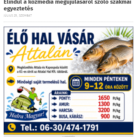
Elindul a közmédia megújulásáról szóló szakmai
egyeztetés
JÚLIUS 25., SZOMBAT