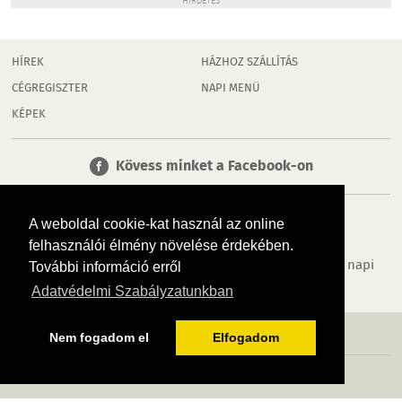
HIRDETÉS
HÍREK
HÁZHOZ SZÁLLÍTÁS
CÉGREGISZTER
NAPI MENÜ
KÉPEK
Kövess minket a Facebook-on
A weboldal cookie-kat használ az online
felhasználói élmény növelése érdekében.
Tudj meg többet városodról! Hírek, programok, képek, napi
További információ erről
menü, cégek…. és minden, ami Dombóvár
Adatvédelmi Szabályzatunkban
MÉDIAAJÁNLÓ
ADATVÉDELEM
IMPRESSZUM
RÓLUNK
ÁSZF
Nem fogadom el
Elfogadom
Copyright InfoVárosok. Minden jog fenntartva. | Web design & arculat by
Voov