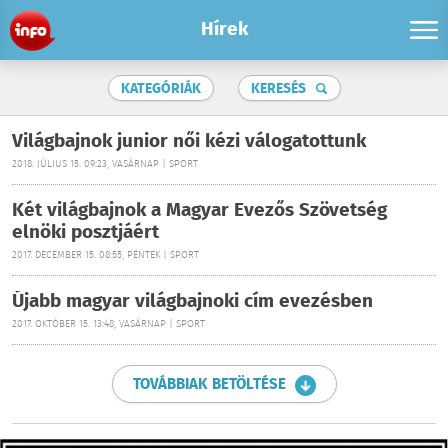
Hírek
KATEGÓRIÁK
KERESÉS
Világbajnok junior női kézi válogatottunk
2018. JÚLIUS 15. 09:23, VASÁRNAP | SPORT
Két világbajnok a Magyar Evezős Szövetség
elnöki posztjáért
2017. DECEMBER 15. 08:55, PÉNTEK | SPORT
Újabb magyar világbajnoki cím evezésben
2017. OKTÓBER 15. 13:48, VASÁRNAP | SPORT
TOVÁBBIAK BETÖLTÉSE