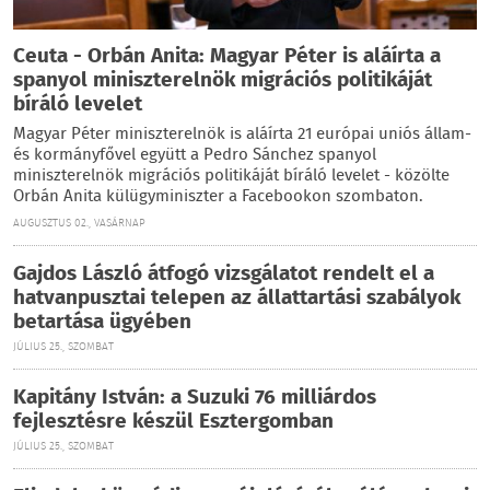
Ceuta - Orbán Anita: Magyar Péter is aláírta a
spanyol miniszterelnök migrációs politikáját
bíráló levelet
Magyar Péter miniszterelnök is aláírta 21 európai uniós állam-
és kormányfővel együtt a Pedro Sánchez spanyol
miniszterelnök migrációs politikáját bíráló levelet - közölte
Orbán Anita külügyminiszter a Facebookon szombaton.
AUGUSZTUS 02., VASÁRNAP
Gajdos László átfogó vizsgálatot rendelt el a
hatvanpusztai telepen az állattartási szabályok
betartása ügyében
JÚLIUS 25., SZOMBAT
Kapitány István: a Suzuki 76 milliárdos
fejlesztésre készül Esztergomban
JÚLIUS 25., SZOMBAT