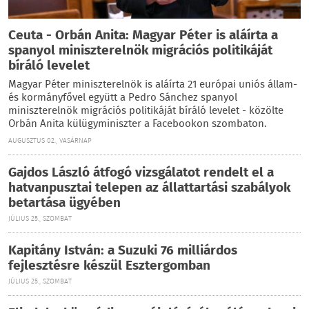
Ceuta - Orbán Anita: Magyar Péter is aláírta a
spanyol miniszterelnök migrációs politikáját
bíráló levelet
Magyar Péter miniszterelnök is aláírta 21 európai uniós állam-
és kormányfővel együtt a Pedro Sánchez spanyol
miniszterelnök migrációs politikáját bíráló levelet - közölte
Orbán Anita külügyminiszter a Facebookon szombaton.
AUGUSZTUS 02., VASÁRNAP
Gajdos László átfogó vizsgálatot rendelt el a
hatvanpusztai telepen az állattartási szabályok
betartása ügyében
JÚLIUS 25., SZOMBAT
Kapitány István: a Suzuki 76 milliárdos
fejlesztésre készül Esztergomban
JÚLIUS 25., SZOMBAT