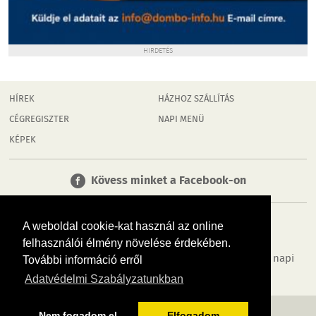
HIRDETÉS
HÍREK
HÁZHOZ SZÁLLÍTÁS
CÉGREGISZTER
NAPI MENÜ
KÉPEK
Kövess minket a Facebook-on
A weboldal cookie-kat használ az online
felhasználói élmény növelése érdekében.
Tudj meg többet városodról! Hírek, programok, képek, napi
További információ erről
menü, cégek…. és minden, ami Dombóvár
Adatvédelmi Szabályzatunkban
MÉDIAAJÁNLÓ
ADATVÉDELEM
IMPRESSZUM
RÓLUNK
ÁSZF
Nem fogadom el
Elfogadom