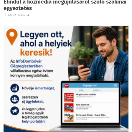
Elindul a közmédia megújulásáról szóló szakmai
egyeztetés
JÚLIUS 25., SZOMBAT