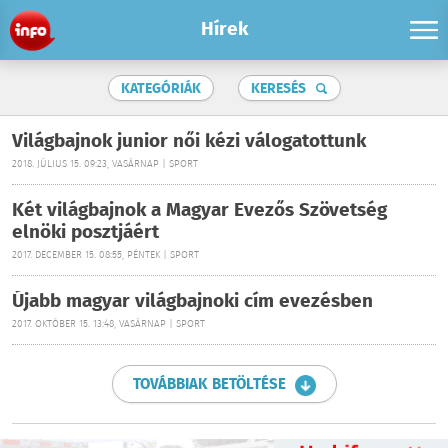
Hírek
KATEGÓRIÁK
KERESÉS
Világbajnok junior női kézi válogatottunk
2018. JÚLIUS 15. 09:23, VASÁRNAP | SPORT
Két világbajnok a Magyar Evezős Szövetség
elnöki posztjáért
2017. DECEMBER 15. 08:55, PÉNTEK | SPORT
Újabb magyar világbajnoki cím evezésben
2017. OKTÓBER 15. 13:48, VASÁRNAP | SPORT
TOVÁBBIAK BETÖLTÉSE