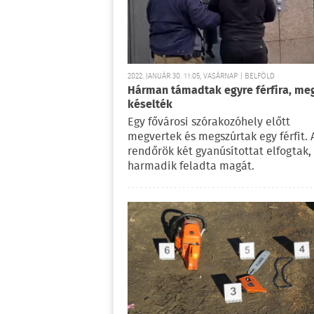
2022. JANUÁR 30. 11:05, VASÁRNAP | BELFÖLD
Hárman támadtak egyre férfira, meg
késelték
Egy fővárosi szórakozóhely előtt
megvertek és megszúrtak egy férfit. 
rendőrök két gyanúsítottat elfogtak,
harmadik feladta magát.