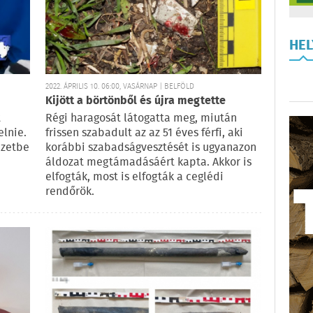
HE
2022. ÁPRILIS 10. 06:00, VASÁRNAP | BELFÖLD
Kijött a börtönből és újra megtette
t
Régi haragosát látogatta meg, miután
elnie.
frissen szabadult az az 51 éves férfi, aki
izetbe
korábbi szabadságvesztését is ugyanazon
áldozat megtámadásáért kapta. Akkor is
elfogták, most is elfogták a ceglédi
rendőrök.