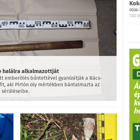
Kok
0036-
7200 D
e halálra alkalmazottját
tt emberölés bűntettével gyanúsítják a Bács-
it, aki Pirtón oly mértékben bántalmazta az
 sérüléseibe.