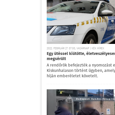
2022. FEBRUÁR 27. 07:00, VASÁRNAP | KÉK HÍREK
Egy ütéssel kiütötte, életveszélyese
megsérült
A rendőrök befejezték a nyomozást 
Kiskunhalason történt ügyben, amely
híján emberéletet követelt.