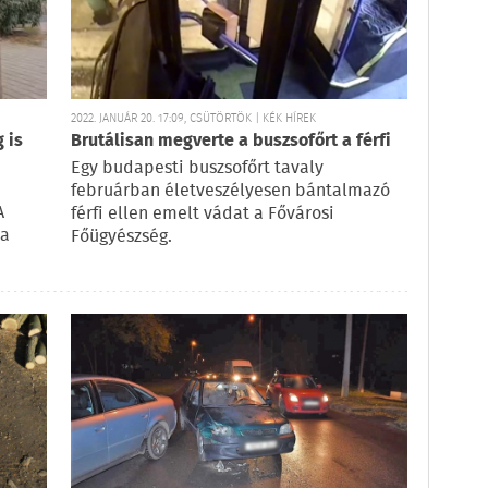
2022. JANUÁR 20. 17:09, CSÜTÖRTÖK | KÉK HÍREK
 is
Brutálisan megverte a buszsofőrt a férfi
Egy budapesti buszsofőrt tavaly
februárban életveszélyesen bántalmazó
A
férfi ellen emelt vádat a Fővárosi
 a
Főügyészség.