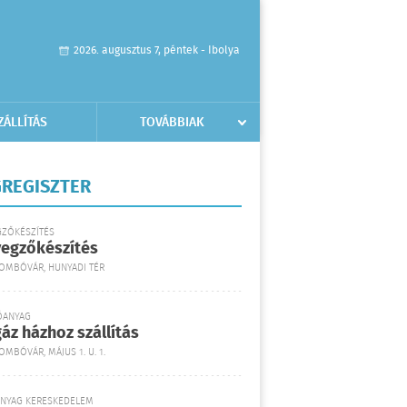
2026. augusztus 7, péntek - Ibolya
ZÁLLÍTÁS
TOVÁBBIAK
REGISZTER
GZŐKÉSZÍTÉS
yegzőkészítés
DOMBÓVÁR, HUNYADI TÉR
ŐANYAG
áz házhoz szállítás
OMBÓVÁR, MÁJUS 1. U. 1.
ANYAG KERESKEDELEM