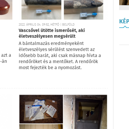
KÉ
2022. ÁPRILIS 04. 09:52, HÉTFŐ | BELFÖLD
Vascsővel ütötte ismerősét, aki
életveszélyesen megsérült
A bántalmazás eredményeként
életveszélyes sérülést szenvedett az
 azt a
idősebb barát, aki csak másnap hívta a
2-án
rendőröket és a mentőket. A rendőrök
most fejezték be a nyomozást.