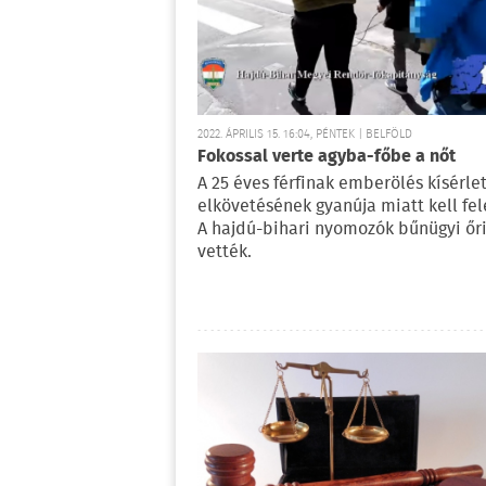
2022. ÁPRILIS 15. 16:04, PÉNTEK | BELFÖLD
Fokossal verte agyba-főbe a nőt
A 25 éves férfinak emberölés kísérle
elkövetésének gyanúja miatt kell fel
A hajdú-bihari nyomozók bűnügyi őr
vették.