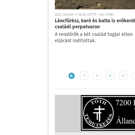
2022. JANUÁR 17. 08:55, HÉTFŐ | KÉK HÍREK
Láncfűrész, karó és balta is erőkerül
családi perpatvaron
A rendőrök a két család tagjai ellen
eljárást indítottak.
1
2
3
4