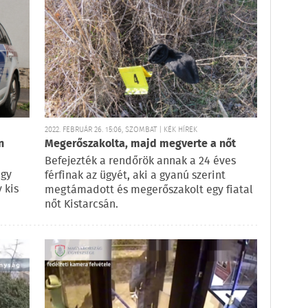
2022. FEBRUÁR 26. 15:06, SZOMBAT | KÉK HÍREK
n
Megerőszakolta, majd megverte a nőt
Befejezték a rendőrök annak a 24 éves
egy
férfinak az ügyét, aki a gyanú szerint
 kis
megtámadott és megerőszakolt egy fiatal
nőt Kistarcsán.