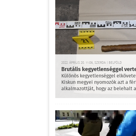
2022. ÁPRILIS 20. 11:06, SZERDA | BELFÖLD
Brutális kegyetlenséggel vert
Különös kegyetlenséggel elkövete
Kiskun megyei nyomozók azt a férf
alkalmazottját, hogy az belehalt a