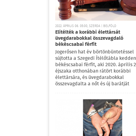
2022. ÁPRILIS 06. 05:00, SZERDA | BELFÖLD
Elítélték a korábbi élettársát
üvegdarabokkal összevagdaló
békéscsabai férfit
Jogerősen hat év börtönbüntetéssel
sújtotta a Szegedi Ítélőtábla kedden
békéscsabai férfit, aki 2020. április 
éjszaka otthonában rátört korábbi
élettársára, és üvegdarabokkal
összevagdalta a nőt és új barátját