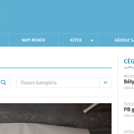
NAPI MENÜK
KÉPEK
HÁZHOZ S
CÉG
BÉLYE
Bél
7200 
TÜZEL
PB g
7200 D
ÉPÍTŐ