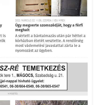
2022. MÁRCIUS 02. 11:06, SZERDA | KÉK HÍREK
gy
Úgy megverte szomszédját, hogy a férfi
meghalt
t is
A sértett a bántalmazás után pár héttel a
rök
kórházban életét vesztette. A rendőrség
most vádemelési javaslattal zárta le a
nyomozást az ügyben.
HIRDETÉS