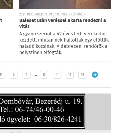
2021. DECEMBER 03. 09:07, PÉNTEK | KÉK HÍREK
t
Baleset után veréssel akarta rendezni a
vitát
A gyanú szerint a 42 éves férfi verekedni
kezdett, miután nekihajtottak egy előttük
haladó kocsinak. A debreceni rendőrök a
helyszínen elfogták.
…
5
6
7
13
14
15
16