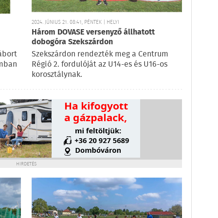
2024. JÚNIUS 21. 08:41, PÉNTEK | HELYI
Három DOVASE versenyző állhatott
dobogóra Szekszárdon
ábort
Szekszárdon rendezték meg a Centrum
umban
Régió 2. fordulóját az U14-es és U16-os
korosztálynak.
HIRDETÉS