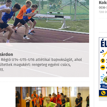
Kok
0036-
7200 D
zárdon
Régió U14–U15–U16 atlétikai bajnokságát, ahol
kitettek magukért: rengeteg egyéni csúcs,
tt.