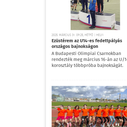
2025. MÁRCIUS 31. 09:25, HÉTFŐ | HELYI
Ezüstérem az U14-es fedettpályás
országos bajnokságon
A Budapesti Olimpiai Csarnokban
rendezték meg március 16-án az U/1
korosztály többpróba bajnokságát.