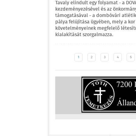
Tavaly elindult egy folyamat - a DO
kezdeményezésével és az önkormán
támogatásával - a dombóvári atlétik
pálya felújítása ügyében, mely a kor
követelményeinek megfelelő létesí
kialakítását szorgalmazza.
1
2
3
4
5