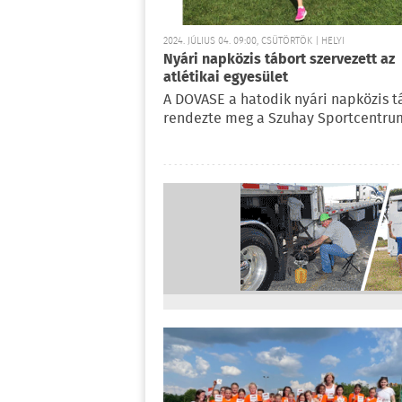
2024. JÚLIUS 04. 09:00, CSÜTÖRTÖK | HELYI
Nyári napközis tábort szervezett az
atlétikai egyesület
A DOVASE a hatodik nyári napközis t
rendezte meg a Szuhay Sportcentr