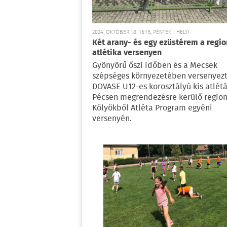
2024. OKTÓBER 18. 16:15, PÉNTEK | HELYI
Két arany- és egy ezüstérem a regio
atlétika versenyen
Gyönyörű őszi időben és a Mecsek
szépséges környezetében versenyezt
DOVASE U12-es korosztályú kis atlétá
Pécsen megrendezésre kerülő region
Kölyökből Atléta Program egyéni
versenyén.