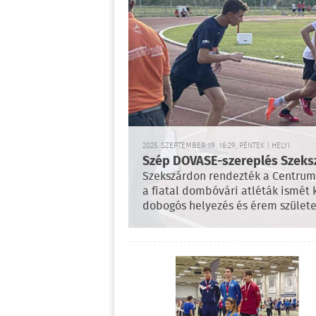
2025. SZEPTEMBER 19. 16:29, PÉNTEK | HELYI
Szép DOVASE-szereplés Szeks
Szekszárdon rendezték a Centrum 
a fiatal dombóvári atléták ismét 
dobogós helyezés és érem születe