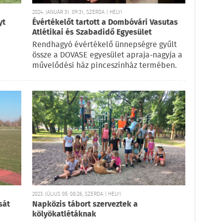
2024. JANUÁR 31. 09:31, SZERDA | HELYI
yt
Évértékelőt tartott a Dombóvári Vasutas
Atlétikai és Szabadidő Egyesület
Rendhagyó évértékelő ünnepségre gyűlt
össze a DOVASE egyesület apraja-nagyja a
művelődési ház pinceszínház termében.
2023. JÚLIUS 05. 08:26, SZERDA | HELYI
sát
Napközis tábort szerveztek a
kölyökatlétáknak