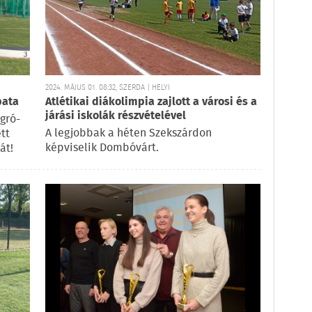
2024. MÁJUS 01. 08:32, SZERDA | HELYI
pata
Atlétikai diákolimpia zajlott a városi és a
járási iskolák részvételével
gró-
A legjobbak a héten Szekszárdon
tt
képviselik Dombóvárt.
át!