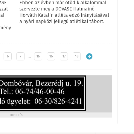
VASE
Ebben az évben már ötödik alkalommal
yzat
szervezte meg a DOVASE Halmainé
ai
Horváth Katalin atléta edző irányításával
a nyári napközi jellegű atlétikai tábort.
tmény
…
6
7
15
16
17
18
HIRDETÉS