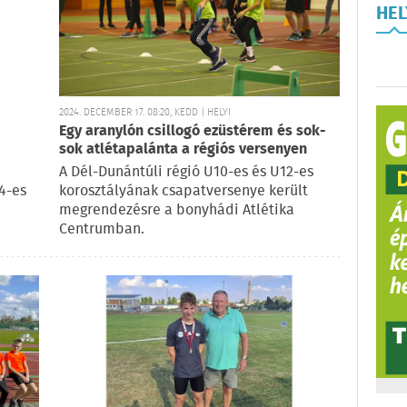
HE
2024. DECEMBER 17. 08:20, KEDD | HELYI
Egy aranylón csillogó ezüstérem és sok-
sok atlétapalánta a régiós versenyen
A Dél-Dunántúli régió U10-es és U12-es
4-es
korosztályának csapatversenye került
megrendezésre a bonyhádi Atlétika
Centrumban.