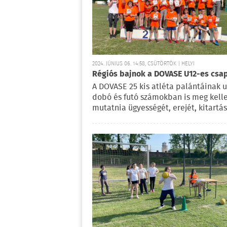
2024. JÚNIUS 06. 14:58, CSÜTÖRTÖK | HELYI
Régiós bajnok a DOVASE U12-es csa
A DOVASE 25 kis atléta palántáinak u
dobó és futó számokban is meg kelle
mutatnia ügyességét, erejét, kitartás