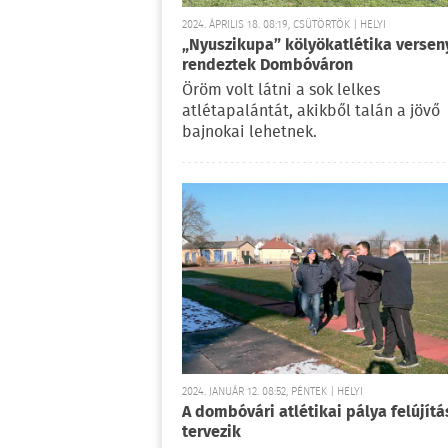
2024. ÁPRILIS 18. 08:19, CSÜTÖRTÖK | HELYI
„Nyuszikupa” kölyökatlétika versen
rendeztek Dombóváron
Öröm volt látni a sok lelkes
atlétapalántát, akikből talán a jövő
bajnokai lehetnek.
2024. JANUÁR 12. 08:52, PÉNTEK | HELYI
A dombóvári atlétikai pálya felújítá
tervezik