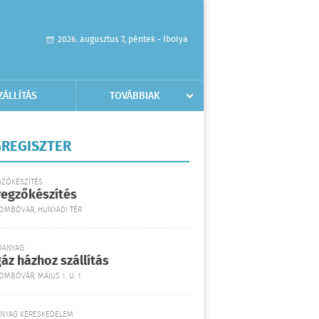
2026. augusztus 7, péntek - Ibolya
ZÁLLÍTÁS
TOVÁBBIAK
REGISZTER
GZŐKÉSZÍTÉS
yegzőkészítés
DOMBÓVÁR, HUNYADI TÉR
ŐANYAG
áz házhoz szállítás
OMBÓVÁR, MÁJUS 1. U. 1.
ANYAG KERESKEDELEM