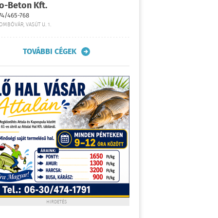
o-Beton Kft.
74/465-768
OMBÓVÁR, VASÚT U. 1.
TOVÁBBI CÉGEK
HIRDETÉS