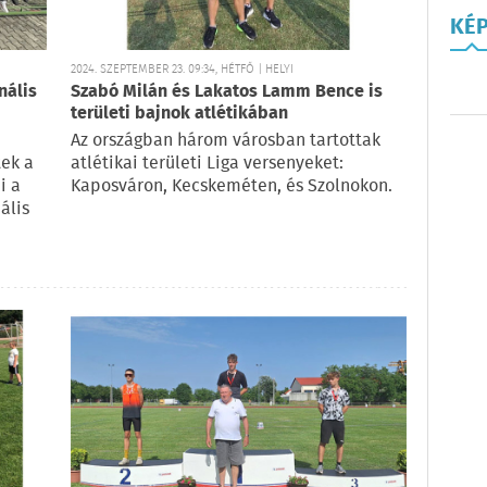
KÉ
2024. SZEPTEMBER 23. 09:34, HÉTFŐ | HELYI
nális
Szabó Milán és Lakatos Lamm Bence is
területi bajnok atlétikában
Az országban három városban tartottak
ek a
atlétikai területi Liga versenyeket:
i a
Kaposváron, Kecskeméten, és Szolnokon.
ális