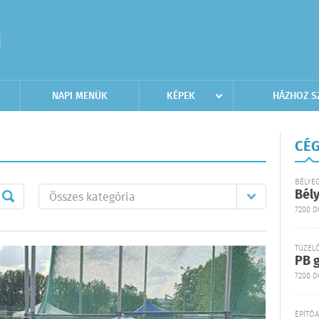
NAPI MENÜK
KÉPEK
HÁZHOZ S
CÉG
BÉLYE
Bél
7200 
TÜZEL
PB g
7200 D
ÉPÍTŐ